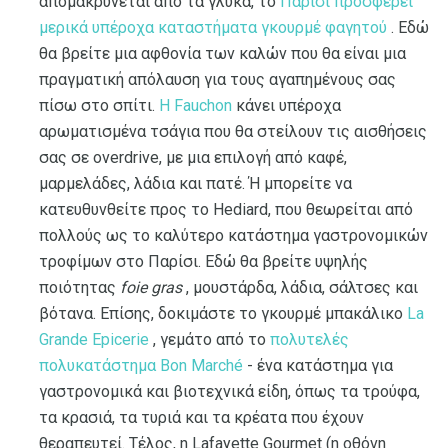
απομακρύνεται από τα γλυκά, το
Παρίσι προσφέρει
μερικά υπέροχα καταστήματα γκουρμέ φαγητού
. Εδώ
θα βρείτε μια αφθονία των καλών που θα είναι μια
πραγματική απόλαυση για τους αγαπημένους σας
πίσω στο σπίτι.
Η Fauchon
κάνει υπέροχα
αρωματισμένα τσάγια που θα στείλουν τις αισθήσεις
σας σε overdrive, με μια επιλογή από καφέ,
μαρμελάδες, λάδια και πατέ. Ή μπορείτε να
κατευθυνθείτε προς το Hediard, που θεωρείται από
πολλούς ως το καλύτερο κατάστημα γαστρονομικών
τροφίμων στο Παρίσι. Εδώ θα βρείτε υψηλής
ποιότητας
foie gras
, μουστάρδα, λάδια, σάλτσες και
βότανα. Επίσης, δοκιμάστε το γκουρμέ μπακάλικο
La
Grande Epicerie
, γεμάτο από το
πολυτελές
πολυκατάστημα Bon Marché
- ένα κατάστημα για
γαστρονομικά και βιοτεχνικά είδη, όπως τα τρούφα,
τα κρασιά, τα τυριά και τα κρέατα που έχουν
θεραπευτεί. Τέλος, η Lafayette Gourmet (η οθόνη