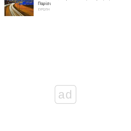
Παρίσι
ΕΥΡΏΠΗ
ad