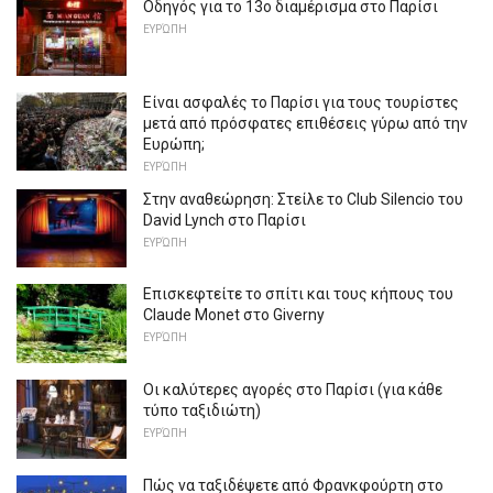
Οδηγός για το 13ο διαμέρισμα στο Παρίσι
ΕΥΡΏΠΗ
Είναι ασφαλές το Παρίσι για τους τουρίστες
μετά από πρόσφατες επιθέσεις γύρω από την
Ευρώπη;
ΕΥΡΏΠΗ
Στην αναθεώρηση: Στείλε το Club Silencio του
David Lynch στο Παρίσι
ΕΥΡΏΠΗ
Επισκεφτείτε το σπίτι και τους κήπους του
Claude Monet στο Giverny
ΕΥΡΏΠΗ
Οι καλύτερες αγορές στο Παρίσι (για κάθε
τύπο ταξιδιώτη)
ΕΥΡΏΠΗ
Πώς να ταξιδέψετε από Φρανκφούρτη στο