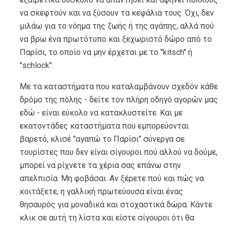
να σκεφτούν και να ξύσουν τα κεφάλια τους. Όχι, δεν
μιλάω για το νόημα της ζωής ή της αγάπης, αλλά πού
να βρω ένα πρωτότυπο και ξεχωριστό δώρο από το
Παρίσι, το οποίο να μην έρχεται με το "kitsch" ή
"schlock".
Με τα καταστήματα που καταλαμβάνουν σχεδόν κάθε
δρόμο της πόλης - δείτε τον πλήρη οδηγό αγορών μας
εδώ - είναι εύκολο να κατακλυστείτε. Και με
εκατοντάδες καταστήματα που εμπορεύονται
βαρετό, κλισέ "αγαπώ το Παρίσι" σύνεργα σε
τουρίστες που δεν είναι σίγουροι πού αλλού να δούμε,
μπορεί να ρίχνετε τα χέρια σας επάνω στην
απελπισία. Μη φοβάσαι. Αν ξέρετε πού και πώς να
κοιτάξετε, η γαλλική πρωτεύουσα είναι ένας
θησαυρός για μοναδικά και στοχαστικά δώρα. Κάντε
κλικ σε αυτή τη λίστα και είστε σίγουροι ότι θα