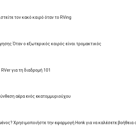
στείτε τον κακό καιρό όταν το RVing
γησης Όταν ο εξωτερικός καιρός είναι τρομακτικός
 RVer για τη διαδρομή 101
 Σύνθεση αέρα ενός εκατομμυριούχου
νος? Χρησιμοποιήστε την εφαρμογή Honk για να καλέσετε βοήθεια σ