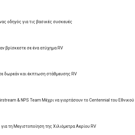
Ένας οδηγός για τις βασικές συσκευές
 αν βρίσκεστε σε ένα ατύχημα RV
τε δωρεάν και έκπτωση στάθμευσης RV
Airstream & NPS Team Μέχρι να γιορτάσουν το Centennial του Εθνικο
 για τη Μεγιστοποίηση της Χιλιόμετρα Αερίου RV