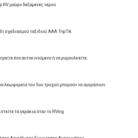
 RV μαύρο δεξαμενές νερού
δι σχεδιασμού ταξιδιού AAA TripTik
δηγείτε ένα αυτοκινούμενο ή να ρυμουλκείτε;
ρα λεωφορεία του 5ου τροχού μπορούν να αγοράσουν
στείτε τα γεράκια όταν το RVing