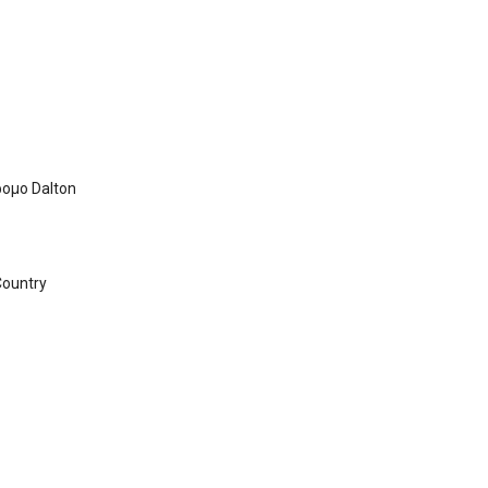
ομο Dalton
Country