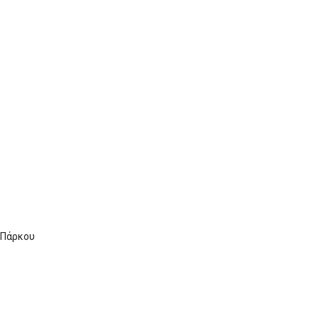
ύ Πάρκου