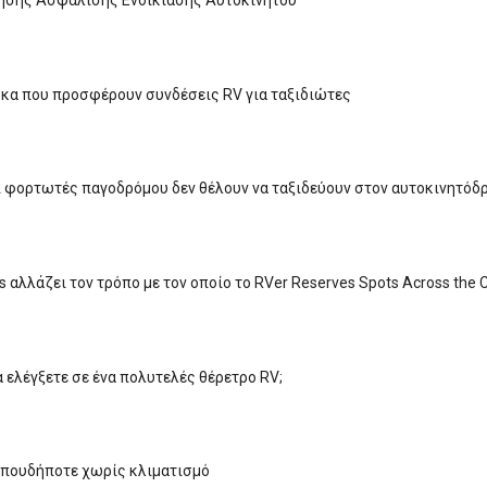
ήσης Ασφάλισης Ενοικίασης Αυτοκινήτου
ρκα που προσφέρουν συνδέσεις RV για ταξιδιώτες
ι φορτωτές παγοδρόμου δεν θέλουν να ταξιδεύουν στον αυτοκινητόδρ
 αλλάζει τον τρόπο με τον οποίο το RVer Reserves Spots Across the 
α ελέγξετε σε ένα πολυτελές θέρετρο RV;
Οπουδήποτε χωρίς κλιματισμό