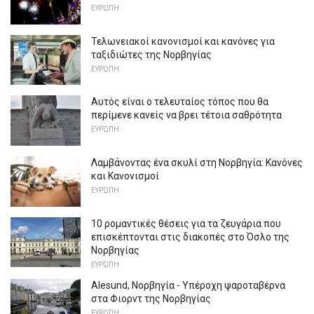
ΕΥΡΏΠΗ
Τελωνειακοί κανονισμοί και κανόνες για
ταξιδιώτες της Νορβηγίας
ΕΥΡΏΠΗ
Αυτός είναι ο τελευταίος τόπος που θα
περίμενε κανείς να βρει τέτοια σαθρότητα
ΕΥΡΏΠΗ
Λαμβάνοντας ένα σκυλί στη Νορβηγία: Κανόνες
και Κανονισμοί
ΕΥΡΏΠΗ
10 ρομαντικές θέσεις για τα ζευγάρια που
επισκέπτονται στις διακοπές στο Όσλο της
Νορβηγίας
ΕΥΡΏΠΗ
Alesund, Νορβηγία - Υπέροχη ψαροταβέρνα
στα Φιορντ της Νορβηγίας
ΕΥΡΏΠΗ