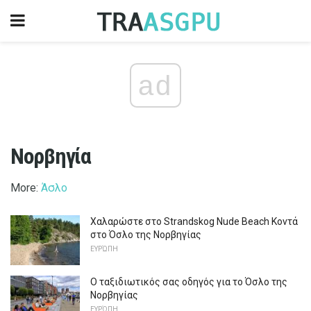
ad
Νορβηγία
More:
Άσλο
Χαλαρώστε στο Strandskog Nude Beach Κοντά
στο Όσλο της Νορβηγίας
ΕΥΡΏΠΗ
Ο ταξιδιωτικός σας οδηγός για το Όσλο της
Νορβηγίας
ΕΥΡΏΠΗ