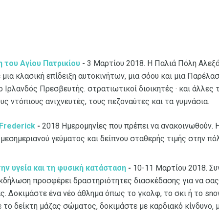
 του Αγίου Πατρικίου
-
3 Μαρτίου 2018. Η Παλιά Πόλη Αλεξά
 μια κλασική επίδειξη αυτοκινήτων, μια σόου και μια Παρέλασ
 ο Ιρλανδός Πρεσβευτής. στρατιωτικοί διοικητές · και άλλε
υς ντόπιους ανιχνευτές, τους πεζοναύτες και τα γυμνάσια.
Frederick
-
2018 Ημερομηνίες που πρέπει να ανακοινωθούν. 
μεσημεριανού γεύματος και δείπνου σταθερής τιμής στην πόλη
ην υγεία και τη φυσική κατάσταση
-
10-11 Μαρτίου 2018. Συ
εκδήλωση προσφέρει δραστηριότητες διασκέδασης για να σας
ς. Δοκιμάστε ένα νέο άθλημα όπως το γκολφ, το σκι ή το sno
 το δείκτη μάζας σώματος, δοκιμάστε με καρδιακό κίνδυνο, μ