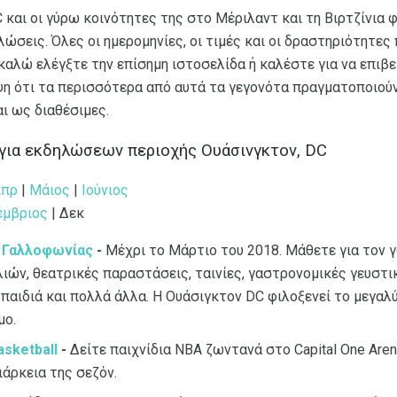
 και οι γύρω κοινότητες της στο Μέριλαντ και τη Βιρτζίνια 
λώσεις. Όλες οι ημερομηνίες, οι τιμές και οι δραστηριότητε
ακαλώ ελέγξτε την επίσημη ιστοσελίδα ή καλέστε για να επιβ
η ότι τα περισσότερα από αυτά τα γεγονότα πραγματοποιούντ
ι ως διαθέσιμες.
ια εκδηλώσεων περιοχής Ουάσινγκτον, DC
Απρ
|
Μάιος
|
Ιούνιος
έμβριος
| Δεκ
λ Γαλλοφωνίας
-
Μέχρι το Μάρτιο του 2018. Μάθετε για τον 
λιών, θεατρικές παραστάσεις, ταινίες, γαστρονομικές γευστι
 παιδιά και πολλά άλλα. Η Ουάσιγκτον DC φιλοξενεί το μεγα
μο.
sketball
-
Δείτε παιχνίδια NBA ζωντανά στο Capital One Aren
ιάρκεια της σεζόν.