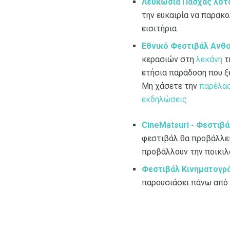
Λευκωσία Πάσχας λοτα
την ευκαιρία να παρακ
εισιτήρια.
Εθνικό Φεστιβάλ Ανθ
κερασιών στη
λεκάνη
τ
ετήσια παράδοση που ξ
Μη χάσετε την
παρέλασ
εκδηλώσεις.
CineMatsuri - Φεστιβ
φεστιβάλ θα προβάλλει
προβάλλουν την ποικιλ
Φεστιβάλ Κινηματογρ
παρουσιάσει πάνω από 