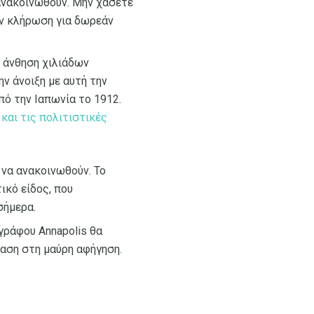
ανακοινωθούν. Μην χάσετε
ην κλήρωση για δωρεάν
ν άνθηση χιλιάδων
ν άνοιξη με αυτή την
ό την Ιαπωνία το 1912.
και τις πολιτιστικές
να ανακοινωθούν. Το
ικό είδος, που
σήμερα.
γράφου Annapolis θα
φαση στη μαύρη αφήγηση.