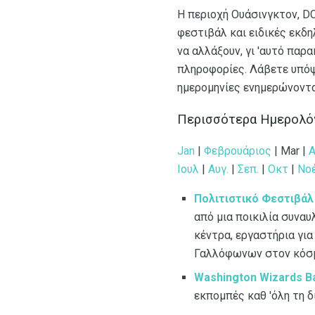
Η περιοχή Ουάσινγκτον, DC
φεστιβάλ και ειδικές εκδη
να αλλάξουν, γι 'αυτό παρ
πληροφορίες. Λάβετε υπόψ
ημερομηνίες ενημερώνοντα
Περισσότερα Ημερολόγ
Jan
|
Φεβρουάριος
| Mar |
Ιουλ
|
Αυγ.
|
Σεπ.
|
Οκτ
|
Νο
Πολιτιστικό Φεστιβά
από μια ποικιλία συναυ
κέντρα, εργαστήρια για
Γαλλόφωνων στον κόσ
Washington Wizards Ba
εκπομπές καθ 'όλη τη δ