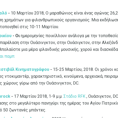
ρολό
-
10 Μαρτίου 2018, Ο μαραθώνιος είναι ένας αγώνας 26,2 
ση χρημάτων για φιλανθρωπικούς οργανισμούς. Μια εκδήλωση
οποιηθεί στις 10-11 Μαρτίου.
ρικίου
- Οι
ημερομηνίες ποικίλλουν ανάλογα με την τοποθεσία
 παρέλαση στην Ουάσινγκτον, στην Ουάσιγκτον, στην Αλεξάνδρ
. Απολαύστε μια μέρα ιρλανδικής μουσικής, χορού και διασκέδ
και παμπ
εστιβάλ Κινηματογράφου
-
15-25 Μαρτίου, 2018. Οι χρόνοι κ
ίες ντοκιμαντέρ, χαρακτηριστικό, κινούμενα, αρχειακά, πειραμ
ς χώρους γύρω από την Ουάσινγκτον, DC.
mrock
-
17 Μαρτίου 2018, 1-9 μ.μ.
Στάδιο RFK
, Ουάσιγκτον, D
ασης στο μεγαλύτερο πανηγύρι της ημέρας του Αγίου Πατρικί
ό 50 ζωντανές μπάντες.