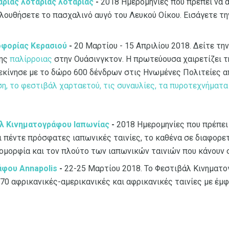
ρίας λοταρίας λοταρίας
-
2018 Ημερομηνίες που πρέπει να 
ολουθήσετε το πασχαλινό αυγό του Λευκού Οίκου. Εισάγετε τ
οφορίας Κερασιού
-
20 Μαρτίου - 15 Απριλίου 2018. Δείτε τη
ης
παλίρροιας
στην Ουάσινγκτον. Η πρωτεύουσα χαιρετίζει τη
εκίνησε με το δώρο 600 δένδρων στις Ηνωμένες Πολιτείες απ
η, το φεστιβάλ χαρταετού, τις συναυλίες, τα πυροτεχνήματα 
άλ Κινηματογράφου Ιαπωνίας
-
2018 Ημερομηνίες που πρέπει 
 πέντε πρόσφατες ιαπωνικές ταινίες, το καθένα σε διαφορετ
ομορφία και τον πλούτο των ιαπωνικών ταινιών που κάνουν 
άφου Annapolis
-
22-25 Μαρτίου 2018. Το Φεστιβάλ Κινηματο
70 αφρικανικές-αμερικανικές και αφρικανικές ταινίες με έμ