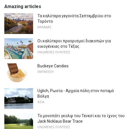
Amazing articles
Τα καλύτερα γεγονότα Σεπτεμβρίου στο
Τορόντο
ΚΑΝΑΔΆΣ
Οι καλύτεροι προορισμοί διακοπών για
οικογένειες στο Τέξας
ΗΝΩΜΈΝΕΣ ΠΟΛΙΤΕΊΕΣ
Buckeye Candies
ΕΜΠΝΕΥΣΗ
Uglich, Ρωσία - Αρχαία πόλη στον ποταμό
Βόλγα
ΑΣΊΑ
Το μονοπάτι γκολφ του Τενεσί και το ίχνος του
Jack Nicklaus Bear Trace
ΗΝΩΜΈΝΕΣ ΠΟΛΙΤΕΊΕΣ