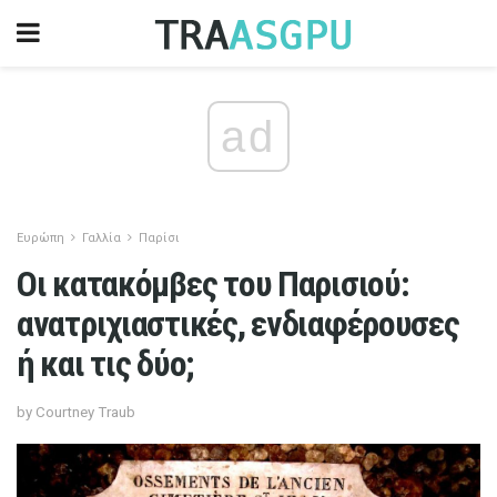
ad
Ευρώπη
Γαλλία
Παρίσι
Οι κατακόμβες του Παρισιού:
ανατριχιαστικές, ενδιαφέρουσες
ή και τις δύο;
by Courtney Traub