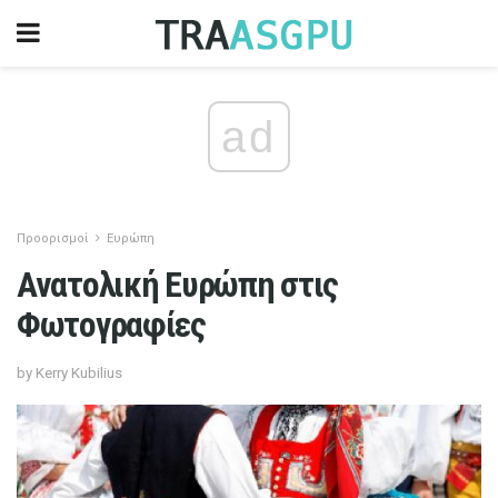
ad
Προορισμοί
Ευρώπη
Ανατολική Ευρώπη στις
Φωτογραφίες
by Kerry Kubilius