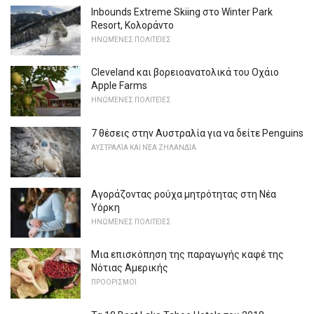
Inbounds Extreme Skiing στο Winter Park
Resort, Κολοράντο
ΗΝΩΜΈΝΕΣ ΠΟΛΙΤΕΊΕΣ
Cleveland και βορειοανατολικά του Οχάιο
Apple Farms
ΗΝΩΜΈΝΕΣ ΠΟΛΙΤΕΊΕΣ
7 θέσεις στην Αυστραλία για να δείτε Penguins
ΑΥΣΤΡΑΛΊΑ ΚΑΙ ΝΈΑ ΖΗΛΑΝΔΊΑ
Αγοράζοντας ρούχα μητρότητας στη Νέα
Υόρκη
ΗΝΩΜΈΝΕΣ ΠΟΛΙΤΕΊΕΣ
Μια επισκόπηση της παραγωγής καφέ της
Νότιας Αμερικής
ΠΡΟΟΡΙΣΜΟΊ