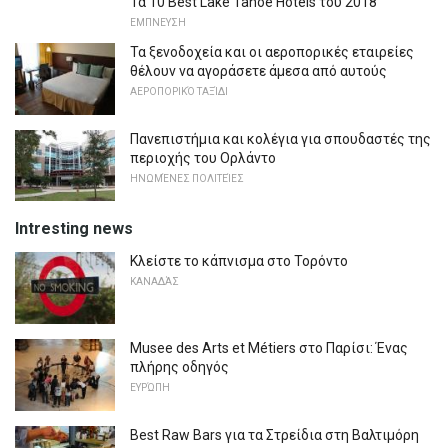
Τα 10 Best Lake Tahoe Hotels του 2018
ΕΜΠΝΕΥΣΗ
Τα ξενοδοχεία και οι αεροπορικές εταιρείες
θέλουν να αγοράσετε άμεσα από αυτούς
ΑΕΡΟΠΟΡΙΚΌ ΤΑΞΊΔΙ
Πανεπιστήμια και κολέγια για σπουδαστές της
περιοχής του Ορλάντο
ΗΝΩΜΈΝΕΣ ΠΟΛΙΤΕΊΕΣ
Intresting news
Κλείστε το κάπνισμα στο Τορόντο
ΚΑΝΑΔΆΣ
Musee des Arts et Métiers στο Παρίσι: Ένας
πλήρης οδηγός
ΕΥΡΏΠΗ
Best Raw Bars για τα Στρείδια στη Βαλτιμόρη