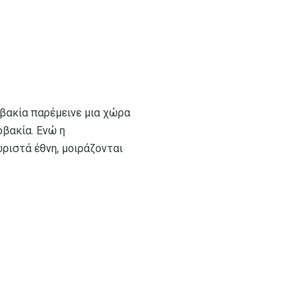
βακία παρέμεινε μια χώρα
οβακία. Ενώ η
ωριστά έθνη, μοιράζονται