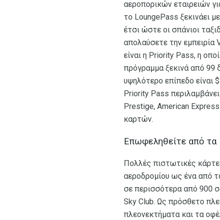
αεροπορικών εταιρειών γι
το LoungePass ξεκινάει με
έτσι ώστε οι σπάνιοι ταξι
απολαύσετε την εμπειρία 
είναι η Priority Pass, η ο
πρόγραμμα ξεκινά από 99 δ
υψηλότερο επίπεδο είναι 
Priority Pass περιλαμβάνε
Prestige, American Expre
καρτών.
Επωφεληθείτε από τα 
Πολλές πιστωτικές κάρτε
αεροδρομίου ως ένα από τ
σε περισσότερα από 900 σα
Sky Club. Ως πρόσθετο πλε
πλεονεκτήματα και τα οφέλ