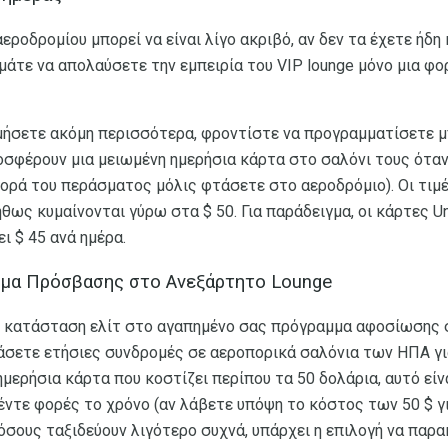
εροδρομίου μπορεί να είναι λίγο ακριβό, αν δεν τα έχετε ήδη 
μάτε να απολαύσετε την εμπειρία του VIP lounge μόνο μια φο
ομήσετε ακόμη περισσότερα, φροντίστε να προγραμματίσετε 
οσφέρουν μια μειωμένη ημερήσια κάρτα στο σαλόνι τους όταν
γορά του περάσματος μόλις φτάσετε στο αεροδρόμιο). Οι τιμέ
ως κυμαίνονται γύρω στα $ 50. Για παράδειγμα, οι κάρτες Uni
ει $ 45 ανά ημέρα.
μα Πρόσβασης στο Ανεξάρτητο Lounge
ν κατάσταση ελίτ στο αγαπημένο σας πρόγραμμα αφοσίωσης σ
ράσετε ετήσιες συνδρομές σε αεροπορικά σαλόνια των ΗΠΑ γ
 ημερήσια κάρτα που κοστίζει περίπου τα 50 δολάρια, αυτό είν
έντε φορές το χρόνο (αν λάβετε υπόψη το κόστος των 50 $ γ
 όσους ταξιδεύουν λιγότερο συχνά, υπάρχει η επιλογή να παρ