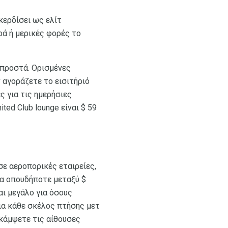
κερδίσει ως ελίτ
ρά ή μερικές φορές το
μπροστά. Ορισμένες
 αγοράζετε το εισιτήριό
ς για τις ημερήσιες
ted Club lounge είναι $ 59
ε αεροπορικές εταιρείες,
ια οπουδήποτε μεταξύ $
αι μεγάλο για όσους
ια κάθε σκέλος πτήσης μετ
ακάμψετε τις αίθουσες