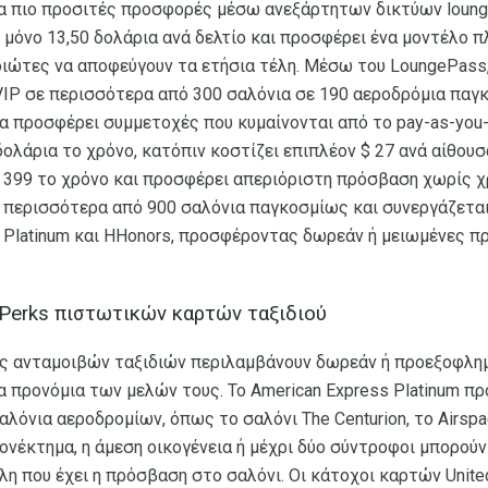
α πιο προσιτές προσφορές μέσω ανεξάρτητων δικτύων lounge 
 μόνο 13,50 δολάρια ανά δελτίο και προσφέρει ένα μοντέλο 
διώτες να αποφεύγουν τα ετήσια τέλη. Μέσω του LoungePass,
VIP σε περισσότερα από 300 σαλόνια σε 190 αεροδρόμια παγ
ποία προσφέρει συμμετοχές που κυμαίνονται από το pay-as-you
ολάρια το χρόνο, κατόπιν κοστίζει επιπλέον $ 27 ανά αίθουσ
$ 399 το χρόνο και προσφέρει απεριόριστη πρόσβαση χωρίς χ
ι περισσότερα από 900 σαλόνια παγκοσμίως και συνεργάζεται 
ss Platinum και HHonors, προσφέροντας δωρεάν ή μειωμένες
Perks πιστωτικών καρτών ταξιδιού
ς ανταμοιβών ταξιδιών περιλαμβάνουν δωρεάν ή προεξοφλη
α προνόμια των μελών τους. Το American Express Platinum 
λόνια αεροδρομίων, όπως το σαλόνι The Centurion, το Airspa
ονέκτημα, η άμεση οικογένεια ή μέχρι δύο σύντροφοι μπορού
η που έχει η πρόσβαση στο σαλόνι. Οι κάτοχοι καρτών United