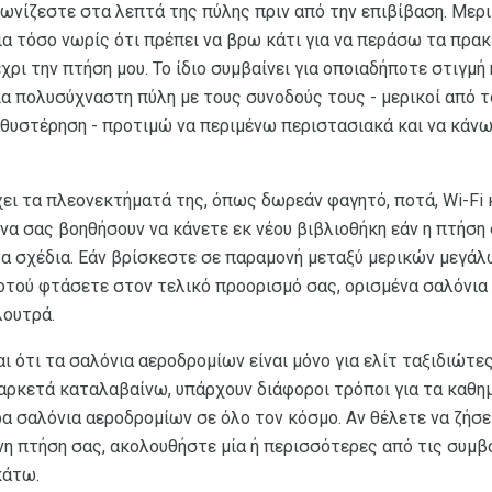
αγωνίζεστε στα λεπτά της πύλης πριν από την επιβίβαση. Με
α τόσο νωρίς ότι πρέπει να βρω κάτι για να περάσω τα πρακ
χρι την πτήση μου. Το ίδιο συμβαίνει για οποιαδήποτε στιγμ
μια πολυσύχναστη πύλη με τους συνοδούς τους - μερικοί από τ
αθυστέρηση - προτιμώ να περιμένω περιστασιακά και να κάνω
ει τα πλεονεκτήματά της, όπως δωρεάν φαγητό, ποτά, Wi-Fi 
να σας βοηθήσουν να κάνετε εκ νέου βιβλιοθήκη εάν η πτήση
τα σχέδια. Εάν βρίσκεστε σε παραμονή μεταξύ μερικών μεγά
οτού φτάσετε στον τελικό προορισμό σας, ορισμένα σαλόνι
λουτρά.
αι ότι τα σαλόνια αεροδρομίων είναι μόνο για ελίτ ταξιδιώτε
αρκετά καταλαβαίνω, υπάρχουν διάφοροι τρόποι για τα καθημ
 σαλόνια αεροδρομίων σε όλο τον κόσμο. Αν θέλετε να ζήσε
νη πτήση σας, ακολουθήστε μία ή περισσότερες από τις συμβ
κάτω.