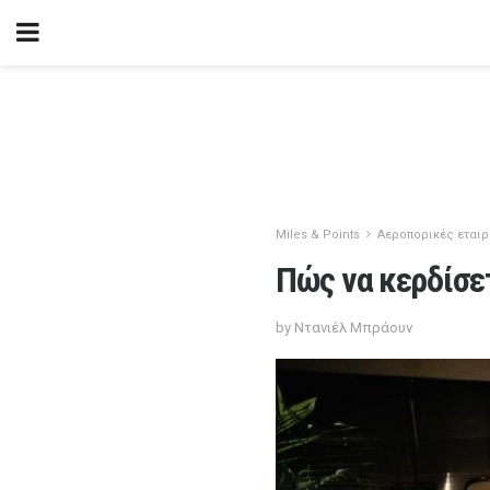
Miles & Points
Αεροπορικές εταιρ
Πώς να κερδίσε
by Ντανιέλ Μπράουν