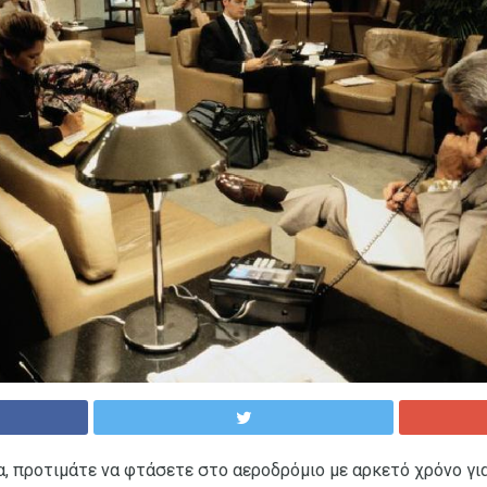
να, προτιμάτε να φτάσετε στο αεροδρόμιο με αρκετό χρόνο γι