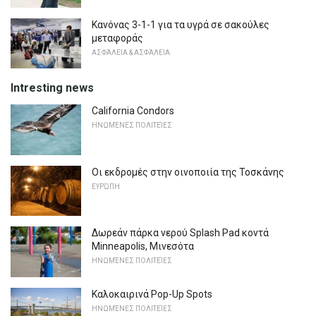
Κανόνας 3-1-1 για τα υγρά σε σακούλες
μεταφοράς
ΑΣΦΆΛΕΙΑ & ΑΣΦΆΛΕΙΑ
Intresting news
California Condors
ΗΝΩΜΈΝΕΣ ΠΟΛΙΤΕΊΕΣ
Οι εκδρομές στην οινοποιία της Τοσκάνης
ΕΥΡΏΠΗ
Δωρεάν πάρκα νερού Splash Pad κοντά
Minneapolis, Μινεσότα
ΗΝΩΜΈΝΕΣ ΠΟΛΙΤΕΊΕΣ
Καλοκαιρινά Pop-Up Spots
ΗΝΩΜΈΝΕΣ ΠΟΛΙΤΕΊΕΣ