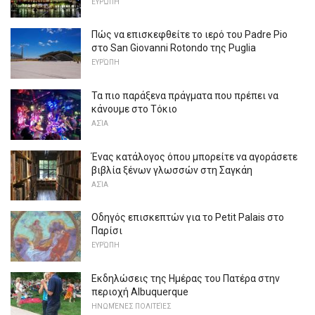
ΕΥΡΏΠΗ
Πώς να επισκεφθείτε το ιερό του Padre Pio
στο San Giovanni Rotondo της Puglia
ΕΥΡΏΠΗ
Τα πιο παράξενα πράγματα που πρέπει να
κάνουμε στο Τόκιο
ΑΣΊΑ
Ένας κατάλογος όπου μπορείτε να αγοράσετε
βιβλία ξένων γλωσσών στη Σαγκάη
ΑΣΊΑ
Οδηγός επισκεπτών για το Petit Palais στο
Παρίσι
ΕΥΡΏΠΗ
Εκδηλώσεις της Ημέρας του Πατέρα στην
περιοχή Albuquerque
ΗΝΩΜΈΝΕΣ ΠΟΛΙΤΕΊΕΣ