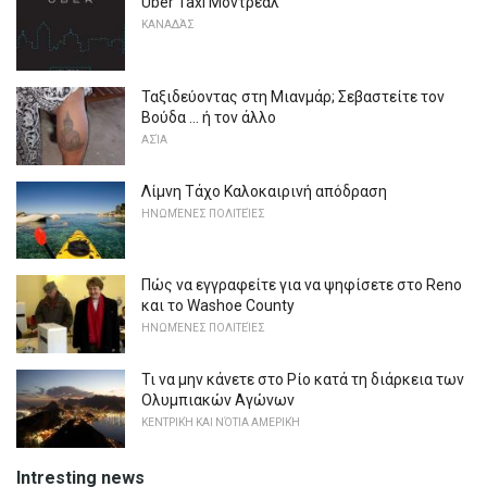
Uber Taxi Μόντρεαλ
ΚΑΝΑΔΆΣ
Ταξιδεύοντας στη Μιανμάρ; Σεβαστείτε τον
Βούδα ... ή τον άλλο
ΑΣΊΑ
Λίμνη Τάχο Καλοκαιρινή απόδραση
ΗΝΩΜΈΝΕΣ ΠΟΛΙΤΕΊΕΣ
Πώς να εγγραφείτε για να ψηφίσετε στο Reno
και το Washoe County
ΗΝΩΜΈΝΕΣ ΠΟΛΙΤΕΊΕΣ
Τι να μην κάνετε στο Ρίο κατά τη διάρκεια των
Ολυμπιακών Αγώνων
ΚΕΝΤΡΙΚΉ ΚΑΙ ΝΌΤΙΑ ΑΜΕΡΙΚΉ
Intresting news