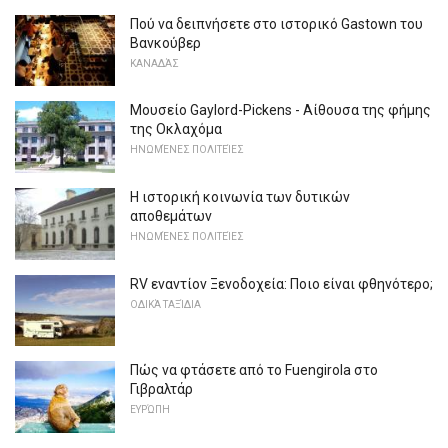
Πού να δειπνήσετε στο ιστορικό Gastown του
Βανκούβερ
ΚΑΝΑΔΆΣ
Μουσείο Gaylord-Pickens - Αίθουσα της φήμης
της Οκλαχόμα
ΗΝΩΜΈΝΕΣ ΠΟΛΙΤΕΊΕΣ
Η ιστορική κοινωνία των δυτικών
αποθεμάτων
ΗΝΩΜΈΝΕΣ ΠΟΛΙΤΕΊΕΣ
RV εναντίον Ξενοδοχεία: Ποιο είναι φθηνότερο;
ΟΔΙΚΆ ΤΑΞΊΔΙΑ
Πώς να φτάσετε από το Fuengirola στο
Γιβραλτάρ
ΕΥΡΏΠΗ