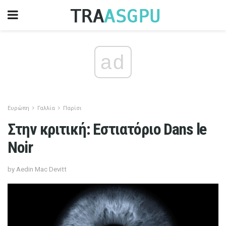
ad
Ευρώπη
Γαλλία
Παρίσι
Στην κριτική: Εστιατόριο Dans le
Noir
by Aedin Mac Devitt