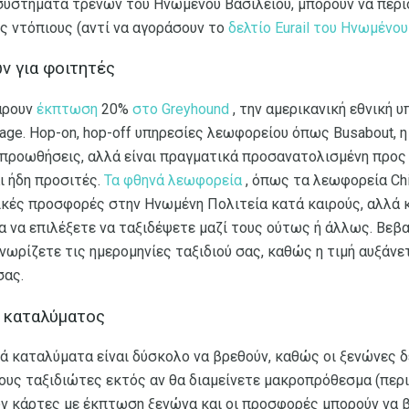
 συστήματα τρένων του Ηνωμένου Βασιλείου, μπορούν να περ
ς ντόπιους (αντί να αγοράσουν το
δελτίο Eurail του Ηνωμένου
 για φοιτητές
άρουν
έκπτωση
20%
στο Greyhound
, την αμερικανική εθνική 
age. Hop-on, hop-off υπηρεσίες λεωφορείου όπως Busabout, 
ροωθήσεις, αλλά είναι πραγματικά προσανατολισμένη προς
αι ήδη προσιτές.
Τα φθηνά λεωφορεία
, όπως τα λεωφορεία Ch
ικές προσφορές στην Ηνωμένη Πολιτεία κατά καιρούς, αλλά κ
 να επιλέξετε να ταξιδέψετε μαζί τους ούτως ή άλλως. Βεβα
νωρίζετε τις ημερομηνίες ταξιδιού σας, καθώς η τιμή αυξάνε
σας.
 καταλύματος
κά καταλύματα είναι δύσκολο να βρεθούν, καθώς οι ξενώνες 
υς ταξιδιώτες εκτός αν θα διαμείνετε μακροπρόθεσμα (περι
υν κάρτες με έκπτωση ξενώνα και οι προσφορές μπορούν να 