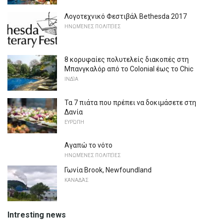
Λογοτεχνικό Φεστιβάλ Bethesda 2017
ΗΝΩΜΈΝΕΣ ΠΟΛΙΤΕΊΕΣ
8 κορυφαίες πολυτελείς διακοπές στη
Μπανγκαλόρ από το Colonial έως το Chic
ΙΝΔΊΑ
Τα 7 πιάτα που πρέπει να δοκιμάσετε στη
Δανία
ΕΥΡΏΠΗ
Αγαπώ το νότο
ΗΝΩΜΈΝΕΣ ΠΟΛΙΤΕΊΕΣ
Γωνία Brook, Newfoundland
ΚΑΝΑΔΆΣ
Intresting news