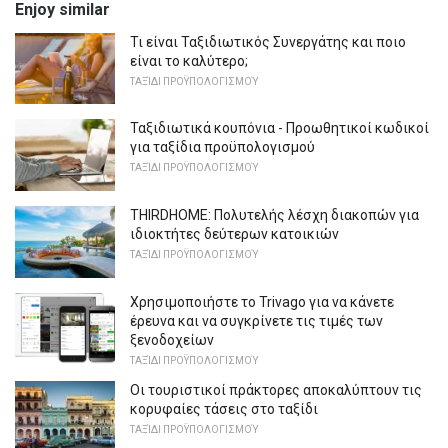
Enjoy similar
Τι είναι Ταξιδιωτικός Συνεργάτης και ποιο
είναι το καλύτερο;
ΤΑΞΊΔΙ ΠΡΟΫΠΟΛΟΓΙΣΜΟΎ
Ταξιδιωτικά κουπόνια - Προωθητικοί κωδικοί
για ταξίδια προϋπολογισμού
ΤΑΞΊΔΙ ΠΡΟΫΠΟΛΟΓΙΣΜΟΎ
THIRDHOME: Πολυτελής λέσχη διακοπών για
ιδιοκτήτες δεύτερων κατοικιών
ΤΑΞΊΔΙ ΠΡΟΫΠΟΛΟΓΙΣΜΟΎ
Χρησιμοποιήστε το Trivago για να κάνετε
έρευνα και να συγκρίνετε τις τιμές των
ξενοδοχείων
ΤΑΞΊΔΙ ΠΡΟΫΠΟΛΟΓΙΣΜΟΎ
Οι τουριστικοί πράκτορες αποκαλύπτουν τις
κορυφαίες τάσεις στο ταξίδι
ΤΑΞΊΔΙ ΠΡΟΫΠΟΛΟΓΙΣΜΟΎ