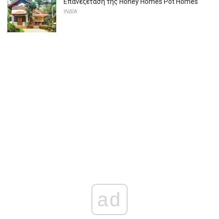
Επανεξέταση της Honey Homes Pot Homes
ΙΝΔΊΑ
ad