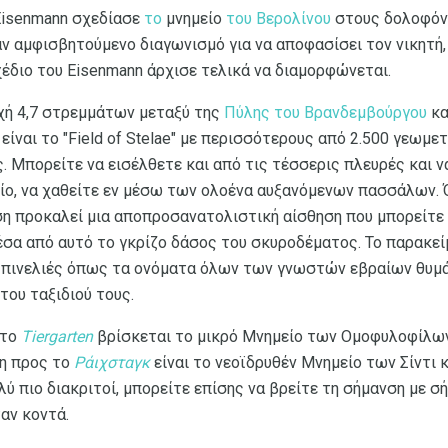
Eisenmann σχεδίασε
το
μνημείο
του Βερολίνου
στους δολοφόν
ν αμφισβητούμενο διαγωνισμό για να αποφασίσει τον νικητή,
χέδιο του Eisenmann άρχισε τελικά να διαμορφώνεται.
οχή 4,7 στρεμμάτων μεταξύ της
Πύλης του Βρανδεμβούργου
κα
είναι το "Field of Stelae" με περισσότερους από 2.500 γεωμε
 Μπορείτε να εισέλθετε και από τις τέσσερις πλευρές και 
δίο, να χαθείτε εν μέσω των ολοένα αυξανόμενων πασσάλων.
ση προκαλεί μια αποπροσανατολιστική αίσθηση που μπορείτε
έσα από αυτό το γκρίζο δάσος του σκυροδέματος. Το παρακεί
 πινελιές όπως τα ονόματα όλων των γνωστών εβραίων θυ
του ταξιδιού τους.
 το
Tiergarten
βρίσκεται το μικρό Μνημείο των Ομοφυλοφίλω
ση προς το
Ράιχσταγκ
είναι το νεοϊδρυθέν Μνημείο των Σίντι
ύ πιο διακριτοί, μπορείτε επίσης να βρείτε τη σήμανση με σ
αν κοντά.