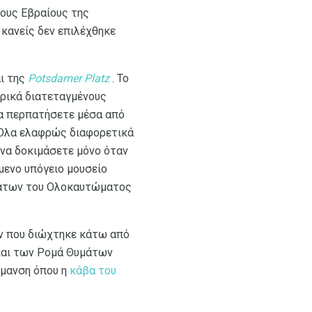
ους Εβραίους της
 κανείς δεν επιλέχθηκε
ι της
Potsdamer Platz
. Το
τρικά διατεταγμένους
να περπατήσετε μέσα από
 Όλα ελαφρώς διαφορετικά
 να δοκιμάσετε μόνο όταν
μενο υπόγειο μουσείο
μάτων του Ολοκαυτώματος
ν που διώχτηκε κάτω από
 και των Ρομά Θυμάτων
ήμανση όπου η
κάβα του