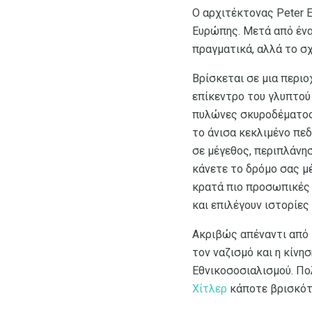
Ο αρχιτέκτονας Peter 
Ευρώπης. Μετά από ένα
πραγματικά, αλλά το σ
Βρίσκεται σε μια περι
επίκεντρο του γλυπτού 
πυλώνες σκυροδέματος.
το άνισα κεκλιμένο πε
σε μέγεθος, περιπλάνη
κάνετε το δρόμο σας μ
κρατά πιο προσωπικές
και επιλέγουν ιστορίες 
Ακριβώς απέναντι από
τον ναζισμό και η κίνη
Εθνικοσοσιαλισμού. Πολ
Χίτλερ
κάποτε βρισκότ