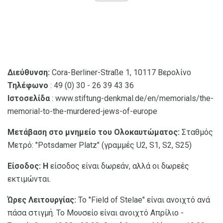
Διεύθυνση:
Cora-Berliner-Straße 1, 10117 Βερολίνο
Τηλέφωνο
: 49 (0) 30 - 26 39 43 36
Ιστοσελίδα
: www.stiftung-denkmal.de/en/memorials/the-
memorial-to-the-murdered-jews-of-europe
Μετάβαση στο μνημείο του Ολοκαυτώματος:
Σταθμός
Μετρό: "Potsdamer Platz" (γραμμές U2, S1, S2, S25)
Είσοδος: Η
είσοδος είναι δωρεάν, αλλά οι δωρεές
εκτιμώνται.
Ώρες Λειτουργίας:
Το "Field of Stelae" είναι ανοιχτό ανά
πάσα στιγμή. Το Μουσείο είναι ανοιχτό Απρίλιο -