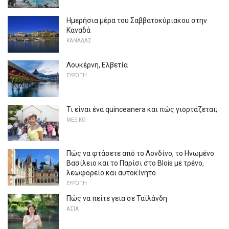
Ημερήσια μέρα του Σαββατοκύριακου στην
Καναδά
ΚΑΝΑΔΆΣ
Λουκέρνη, Ελβετία
ΕΥΡΏΠΗ
Τι είναι ένα quinceanera και πώς γιορτάζεται;
ΜΕΞΙΚΌ
Πώς να φτάσετε από το Λονδίνο, το Ηνωμένο
Βασίλειο και το Παρίσι στο Blois με τρένο,
λεωφορείο και αυτοκίνητο
ΕΥΡΏΠΗ
Πώς να πείτε γεια σε Ταϊλάνδη
ΑΣΊΑ