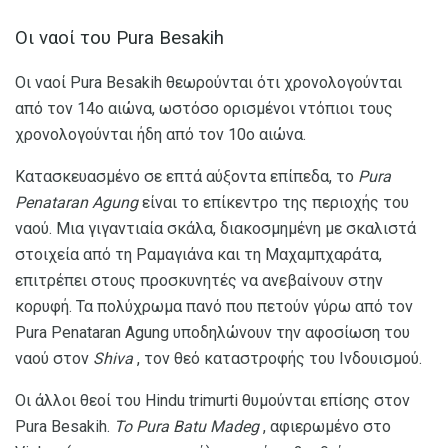
Οι ναοί του Pura Besakih
Οι ναοί Pura Besakih θεωρούνται ότι χρονολογούνται
από τον 14ο αιώνα, ωστόσο ορισμένοι ντόπιοι τους
χρονολογούνται ήδη από τον 10ο αιώνα.
Κατασκευασμένο σε επτά αύξοντα επίπεδα, το
Pura
Penataran Agung
είναι το επίκεντρο της περιοχής του
ναού. Μια γιγαντιαία σκάλα, διακοσμημένη με σκαλιστά
στοιχεία από τη Ραμαγιάνα και τη Μαχαμπχαράτα,
επιτρέπει στους προσκυνητές να ανεβαίνουν στην
κορυφή. Τα πολύχρωμα πανό που πετούν γύρω από τον
Pura Penataran Agung υποδηλώνουν την αφοσίωση του
ναού στον
Shiva
, τον θεό καταστροφής του Ινδουισμού.
Οι άλλοι θεοί του Hindu trimurti θυμούνται επίσης στον
Pura Besakih.
Το Pura Batu Madeg
, αφιερωμένο στο