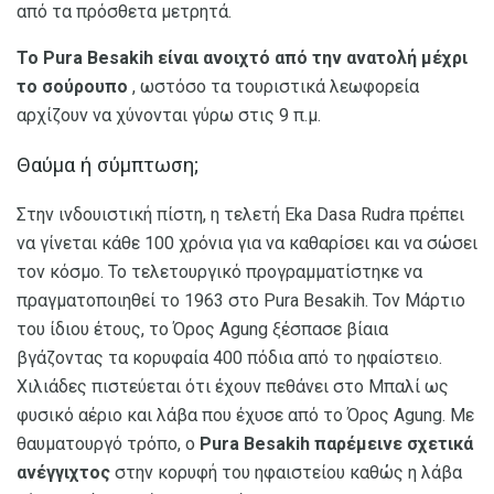
από τα πρόσθετα μετρητά.
Το Pura Besakih είναι ανοιχτό από την ανατολή μέχρι
το σούρουπο
, ωστόσο τα τουριστικά λεωφορεία
αρχίζουν να χύνονται γύρω στις 9 π.μ.
Θαύμα ή σύμπτωση;
Στην ινδουιστική πίστη, η τελετή Eka Dasa Rudra πρέπει
να γίνεται κάθε 100 χρόνια για να καθαρίσει και να σώσει
τον κόσμο. Το τελετουργικό προγραμματίστηκε να
πραγματοποιηθεί το 1963 στο Pura Besakih. Τον Μάρτιο
του ίδιου έτους, το Όρος Agung ξέσπασε βίαια
βγάζοντας τα κορυφαία 400 πόδια από το ηφαίστειο.
Χιλιάδες πιστεύεται ότι έχουν πεθάνει στο Μπαλί ως
φυσικό αέριο και λάβα που έχυσε από το Όρος Agung. Με
θαυματουργό τρόπο, ο
Pura Besakih παρέμεινε σχετικά
ανέγγιχτος
στην κορυφή του ηφαιστείου καθώς η λάβα