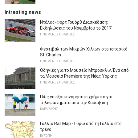
Intresting news
Ντάλας-Φορτ Γουόρθ Διασκέδαση:
Εκδηλώσεις του Νοεμβρίου το 2017
ΗΝΩΜΈΝΕΣ ΠΟΛΙΤΕΊΕΣ
Φεστιβάλ των Μικρών Χιλίων στο ιστορικό
St. Charles
ΗΝΩΜΈΝΕΣ ΠΟΛΙΤΕΊΕΣ
Οδηγίες για το Μουσείο Μπρούκλιν, Ένα από
τα Μουσεία Premiere της Νέας Υόρκης
ΗΝΩΜΈΝΕΣ ΠΟΛΙΤΕΊΕΣ
Πώς να εξοικονομήσετε χρήματα για
τηλεφωνήματα από την Καραϊβική
ΚΑΡΑΪΒΙΚΉΣ
Γαλλία Rail Map - Γύρω από τη Γαλλία στο
τρένο
ΕΥΡΏΠΗ