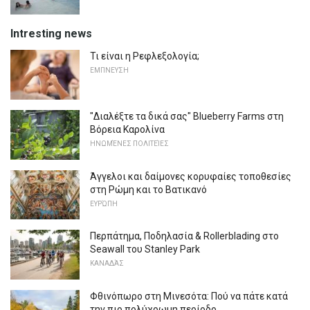
Intresting news
Τι είναι η Ρεφλεξολογία;
ΕΜΠΝΕΥΣΗ
"Διαλέξτε τα δικά σας" Blueberry Farms στη
Βόρεια Καρολίνα
ΗΝΩΜΈΝΕΣ ΠΟΛΙΤΕΊΕΣ
Άγγελοι και δαίμονες κορυφαίες τοποθεσίες
στη Ρώμη και το Βατικανό
ΕΥΡΏΠΗ
Περπάτημα, Ποδηλασία & Rollerblading στο
Seawall του Stanley Park
ΚΑΝΑΔΆΣ
Φθινόπωρο στη Μινεσότα: Πού να πάτε κατά
την πιο πολύχρωμη περίοδο