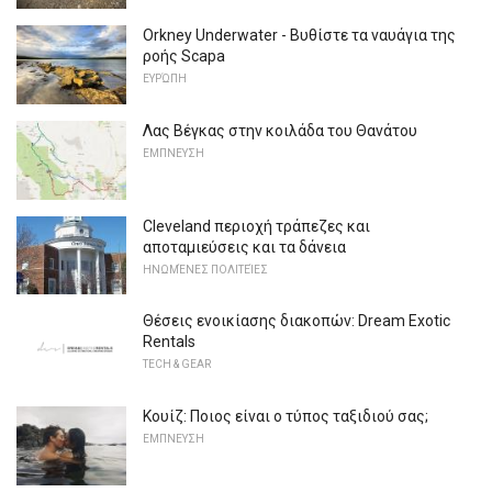
Orkney Underwater - Βυθίστε τα ναυάγια της
ροής Scapa
ΕΥΡΏΠΗ
Λας Βέγκας στην κοιλάδα του Θανάτου
ΕΜΠΝΕΥΣΗ
Cleveland περιοχή τράπεζες και
αποταμιεύσεις και τα δάνεια
ΗΝΩΜΈΝΕΣ ΠΟΛΙΤΕΊΕΣ
Θέσεις ενοικίασης διακοπών: Dream Exotic
Rentals
TECH & GEAR
Κουίζ: Ποιος είναι ο τύπος ταξιδιού σας;
ΕΜΠΝΕΥΣΗ