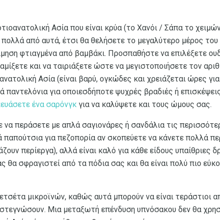
τιοανατολική Ασία που είναι κρύα (το Χανόι / Σάπα το χειμώ
 πολλά από αυτά, έτσι θα θελήσετε το μεγαλύτερο μέρος του 
ίμηση φτιαγμένα από βαμβάκι. Προσπαθήστε να επιλέξετε ο
αμίξετε και να ταιριάξετε ώστε να μεγιστοποιήσετε τον αρι
ανατολική Ασία (είναι βαρύ, ογκώδες και χρειάζεται ώρες για
ά παντελόνια για οποιεσδήποτε ψυχρές βραδιές ή επισκέψεις
ευάσετε ένα σαρόνγκ
για να καλύψετε και τους ώμους σας.
ε να περάσετε με απλά σαγιονάρες ή σανδάλια τις περισσότε
 παπούτσια για πεζοπορία αν σκοπεύετε να κάνετε πολλά π
ιάζουν περίεργα), αλλά είναι καλό για κάθε είδους υπαίθριες
ς θα σφραγιστεί από τα πόδια σας και θα είναι πολύ πιο εύκ
πετσέτα μικροϊνών, καθώς αυτά μπορούν να είναι τεράστιοι 
α στεγνώσουν. Μια μεταξωτή επένδυση υπνόσακου δεν θα χρησ