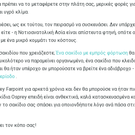
α πρέπει να το μεταφέρετε στην πλάτη σας, μερικές φορές γι
ι υγρό κλίμα.
ρέσει, ως εκ τούτου, τον πειρασμό να συσκευάσει. Δεν υπάρχε
 είτε - η Νοτιοανατολική Ασία είναι απίστευτα φτηνή, οπότε
με ένα μικρό κομμάτι του κόστους.
σακιδίου που χρειάζεστε;
Ένα σακίδιο με εμπρός φόρτωση
θα
ευκολότερο να παραμείνει οργανωμένο, ένα σακίδιο που κλειδ
 θα ήταν υπέροχο αν μπορούσατε να βρείτε ένα αδιάβροχο - 
ερίοδο
.
y Farpoint για αρκετά χρόνια και δεν θα μπορούσε να ήταν πι
δια Osprey επειδή είναι ανθεκτικά, καλά κατασκευασμένα και
 το σακίδιο σας σπάσει για οποιονδήποτε λόγο ανά πάσα στι
ζει τον κόπο σας!