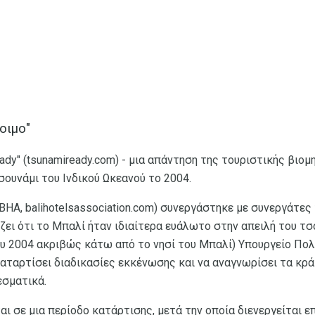
οιμο"
ady" (tsunamiready.com) - μια απάντηση της τουριστικής βιο
ουνάμι του Ινδικού Ωκεανού το 2004.
 (BHA, balihotelsassociation.com) συνεργάστηκε με συνεργάτε
ίζει ότι το Μπαλί ήταν ιδιαίτερα ευάλωτο στην απειλή του τσ
υ 2004 ακριβώς κάτω από το νησί του Μπαλί) Υπουργείο Πολ
 καταρτίσει διαδικασίες εκκένωσης και να αναγνωρίσει τα κρ
εσματικά.
ι σε μια περίοδο κατάρτισης, μετά την οποία διενεργείται ε