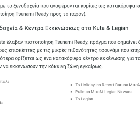
η με τα ξενοδοχεία που αναφέρονται κυρίως ως κατακόρυφα 
ποίηση Tsunami Ready προς το παρόν).
οδοχεία & Κέντρα Εκκενώσεως στο Kuta & Legian
uta έλαβαν πιστοποίηση Tsunami Ready, πράγμα που σημαίνει
τους επισκέπτες με τις μικρές πιθανότητες τσουνάμι που επηρ
ότερα ορίζεται ως ένα κατακόρυφο κέντρο εκκένωσης για το
ν να εκκενώσουν την κόκκινη ζώνη εγκαίρως.
Μπαλί
Το Holiday Inn Resort Baruna Μπαλ
Pullman Μπαλί Legian Nirwana
Το Legian
ta