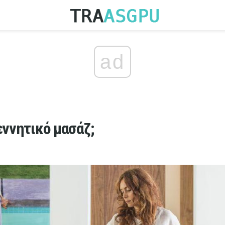
ad
γεννητικό μασάζ;