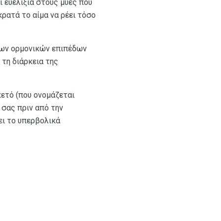
ι ευελιξία στους μύες που
κρατά το αίμα να ρέει τόσο
των ορμονικών επιπέδων
 τη διάρκεια της
κετό (που ονομάζεται
 σας πριν από την
ει το υπερβολικά