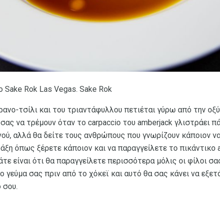
ο Sake Rok Las Vegas. Sake Rok
ανο-τσίλι και του τριαντάφυλλου πετιέται γύρω από την οξύτ
σας να τρέμουν όταν το carpaccio του amberjack γλιστράει 
νού, αλλά θα δείτε τους ανθρώπους που γνωρίζουν κάποιον να
ράξη όπως ξέρετε κάποιον και να παραγγείλετε το πικάντικο a
τε είναι ότι θα παραγγείλετε περισσότερα μόλις οι φίλοι σα
 το γεύμα σας πριν από το χόκεϊ και αυτό θα σας κάνει να εξ
 σου.