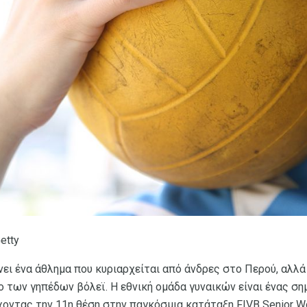
etty
ει ένα άθλημα που κυριαρχείται από άνδρες στο Περού, αλλά
ο των γηπέδων βόλεϊ. Η εθνική ομάδα γυναικών είναι ένας ση
χοντας την 11η θέση στην παγκόσμια κατάταξη FIVB Senior Wo