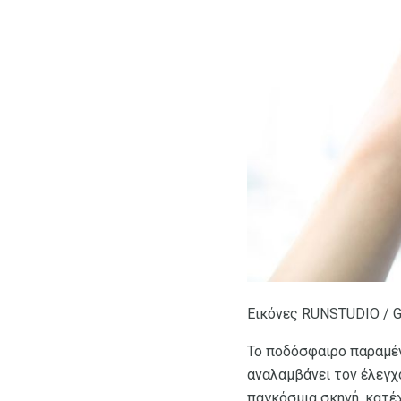
Εικόνες RUNSTUDIO / G
Το ποδόσφαιρο παραμέν
αναλαμβάνει τον έλεγχ
παγκόσμια σκηνή, κατέ