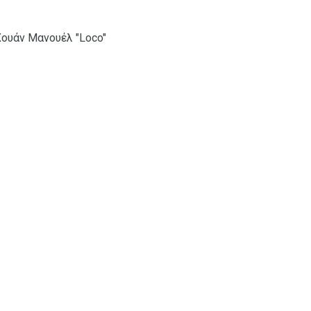
 Χουάν Μανουέλ "Loco"