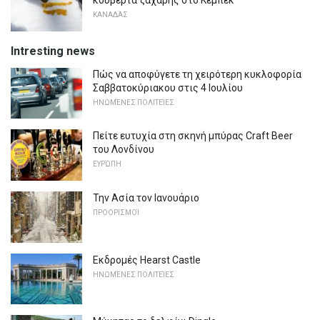
κουβέρτα ζάχαρης στο Κεμπέκ
ΚΑΝΑΔΆΣ
Intresting news
Πώς να αποφύγετε τη χειρότερη κυκλοφορία
Σαββατοκύριακου στις 4 Ιουλίου
ΗΝΩΜΈΝΕΣ ΠΟΛΙΤΕΊΕΣ
Πείτε ευτυχία στη σκηνή μπύρας Craft Beer
του Λονδίνου
ΕΥΡΏΠΗ
Την Ασία τον Ιανουάριο
ΠΡΟΟΡΙΣΜΟΊ
Εκδρομές Hearst Castle
ΗΝΩΜΈΝΕΣ ΠΟΛΙΤΕΊΕΣ