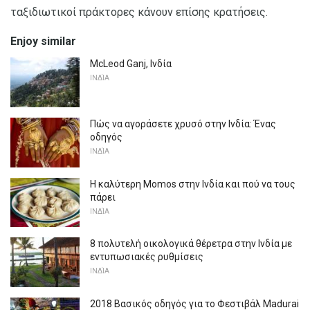
ταξιδιωτικοί πράκτορες κάνουν επίσης κρατήσεις.
Enjoy similar
McLeod Ganj, Ινδία
ΙΝΔΊΑ
Πώς να αγοράσετε χρυσό στην Ινδία: Ένας
οδηγός
ΙΝΔΊΑ
Η καλύτερη Momos στην Ινδία και πού να τους
πάρει
ΙΝΔΊΑ
8 πολυτελή οικολογικά θέρετρα στην Ινδία με
εντυπωσιακές ρυθμίσεις
ΙΝΔΊΑ
2018 Βασικός οδηγός για το Φεστιβάλ Madurai