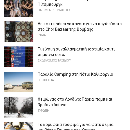
Πίτσμπουργκ
ΗΝΩΜΈΝΕΣ ΠΟΛΙΤΕΊΕΣ
Δείτε τι πρέπει να κάνετε για να παγιδεύσετε
στο Chor Bazaar της Βομβάης
ΙΝΔΊΑ
Τι είναι η συναλλαγματική ισοτιμία και τι
σημαίνει αυτό;
ΣΧΕΔΙΑΣΜΌΣ ΤΑΞΙΔΙΟΎ
Παραλία Camping στη Νότια Καλιφόρνια
ΠΕΡΙΠΈΤΕΙΑ
Χειμώνας στο Λονδίνο: Πάρκα, παμπ και
βραδινά δείπνα
ΕΥΡΏΠΗ
Τα κορυφαία τρόφιμα για να φάτε σε μια