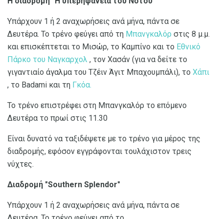
Η διαδρομή "Η υπερηφάνεια του Νότου"
Υπάρχουν 1 ή 2 αναχωρήσεις ανά μήνα, πάντα σε
Δευτέρα. Το τρένο φεύγει από τη
Μπανγκαλόρ
στις 8 μ.μ.
και επισκέπτεται το Μισώρ, το Καμπίνο και το
Εθνικό
Πάρκο του Ναγκαρχολ
, τον Χασάν (για να δείτε το
γιγαντιαίο άγαλμα του Τζέιν Άγιτ Μπαχουμπάλι), το
Χάπι
, το Badami και τη
Γκόα.
Το τρένο επιστρέφει στη Μπανγκαλόρ το επόμενο
Δευτέρα το πρωί στις 11.30
Είναι δυνατό να ταξιδέψετε με το τρένο για μέρος της
διαδρομής, εφόσον εγγράφονται τουλάχιστον τρεις
νύχτες.
Διαδρομή "Southern Splendor"
Υπάρχουν 1 ή 2 αναχωρήσεις ανά μήνα, πάντα σε
Δευτέρα. Το τρένο φεύγει από το