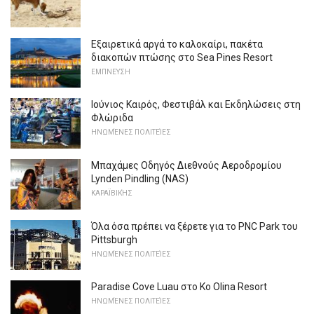
Εξαιρετικά αργά το καλοκαίρι, πακέτα
διακοπών πτώσης στο Sea Pines Resort
ΕΜΠΝΕΥΣΗ
Ιούνιος Καιρός, Φεστιβάλ και Εκδηλώσεις στη
Φλώριδα
ΗΝΩΜΈΝΕΣ ΠΟΛΙΤΕΊΕΣ
Μπαχάμες Οδηγός Διεθνούς Αεροδρομίου
Lynden Pindling (NAS)
ΚΑΡΑΪΒΙΚΉΣ
Όλα όσα πρέπει να ξέρετε για το PNC Park του
Pittsburgh
ΗΝΩΜΈΝΕΣ ΠΟΛΙΤΕΊΕΣ
Paradise Cove Luau στο Ko Olina Resort
ΗΝΩΜΈΝΕΣ ΠΟΛΙΤΕΊΕΣ