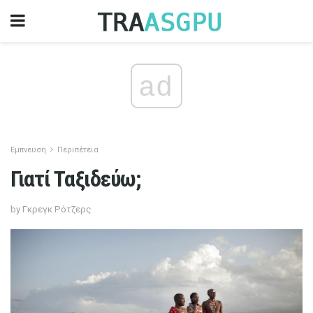
ad
Εμπνευση
Περιπέτεια
Γιατί Ταξιδεύω;
by Γκρεγκ Ρότζερς