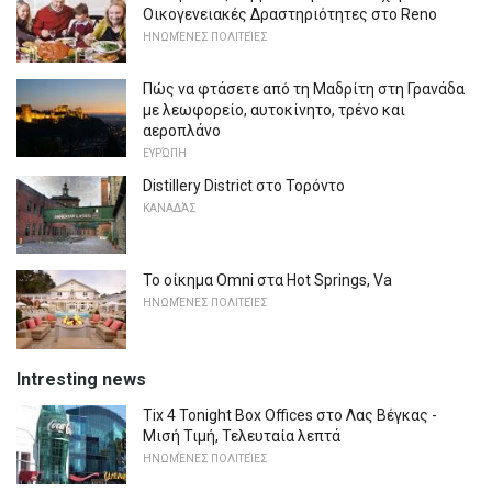
Οικογενειακές Δραστηριότητες στο Reno
ΗΝΩΜΈΝΕΣ ΠΟΛΙΤΕΊΕΣ
Πώς να φτάσετε από τη Μαδρίτη στη Γρανάδα
με λεωφορείο, αυτοκίνητο, τρένο και
αεροπλάνο
ΕΥΡΏΠΗ
Distillery District στο Τορόντο
ΚΑΝΑΔΆΣ
Το οίκημα Omni στα Hot Springs, Va
ΗΝΩΜΈΝΕΣ ΠΟΛΙΤΕΊΕΣ
Intresting news
Tix 4 Tonight Box Offices στο Λας Βέγκας -
Μισή Τιμή, Τελευταία λεπτά
ΗΝΩΜΈΝΕΣ ΠΟΛΙΤΕΊΕΣ