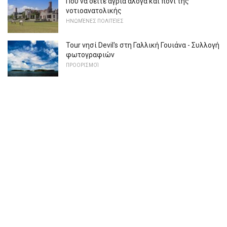
Πού να δείτε άγρια ​​άλογα και πόνι της
νοτιοανατολικής
ΗΝΩΜΈΝΕΣ ΠΟΛΙΤΕΊΕΣ
Tour νησί Devil's στη Γαλλική Γουιάνα - Συλλογή
φωτογραφιών
ΠΡΟΟΡΙΣΜΟΊ