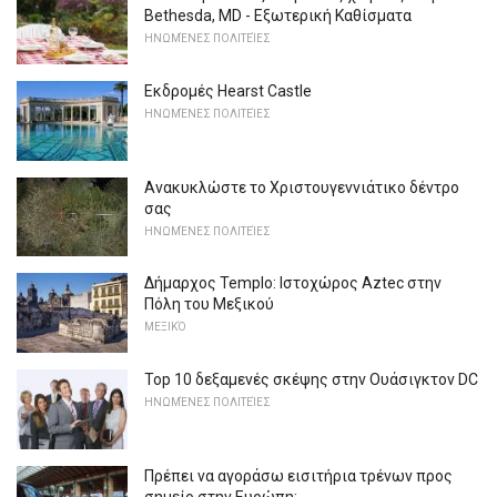
Bethesda, MD - Εξωτερική Καθίσματα
ΗΝΩΜΈΝΕΣ ΠΟΛΙΤΕΊΕΣ
Εκδρομές Hearst Castle
ΗΝΩΜΈΝΕΣ ΠΟΛΙΤΕΊΕΣ
Ανακυκλώστε το Χριστουγεννιάτικο δέντρο
σας
ΗΝΩΜΈΝΕΣ ΠΟΛΙΤΕΊΕΣ
Δήμαρχος Templo: Ιστοχώρος Aztec στην
Πόλη του Μεξικού
ΜΕΞΙΚΌ
Top 10 δεξαμενές σκέψης στην Ουάσιγκτον DC
ΗΝΩΜΈΝΕΣ ΠΟΛΙΤΕΊΕΣ
Πρέπει να αγοράσω εισιτήρια τρένων προς
σημείο στην Ευρώπη;