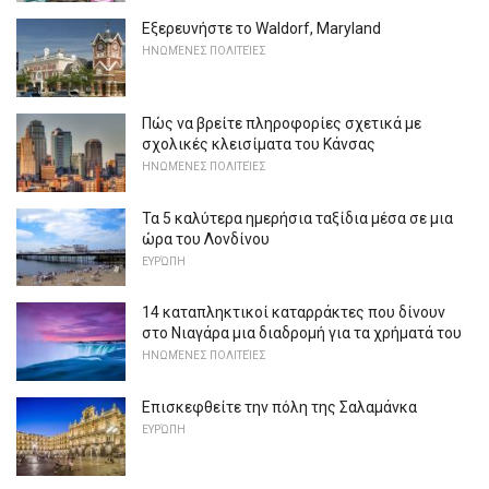
Εξερευνήστε το Waldorf, Maryland
ΗΝΩΜΈΝΕΣ ΠΟΛΙΤΕΊΕΣ
Πώς να βρείτε πληροφορίες σχετικά με
σχολικές κλεισίματα του Κάνσας
ΗΝΩΜΈΝΕΣ ΠΟΛΙΤΕΊΕΣ
Τα 5 καλύτερα ημερήσια ταξίδια μέσα σε μια
ώρα του Λονδίνου
ΕΥΡΏΠΗ
14 καταπληκτικοί καταρράκτες που δίνουν
στο Νιαγάρα μια διαδρομή για τα χρήματά του
ΗΝΩΜΈΝΕΣ ΠΟΛΙΤΕΊΕΣ
Επισκεφθείτε την πόλη της Σαλαμάνκα
ΕΥΡΏΠΗ