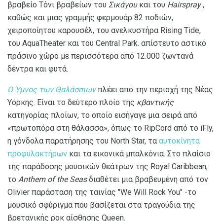
βραβείο Τόνι βραβείων του
Σικάγου
και του
Hairspray
,
καθώς και μιας γραμμής φερμουάρ 82 ποδιών,
χειροποίητου καρουσέλ, του ανελκυστήρα Rising Tide,
του AquaTheater και του Central Park. απίστευτο αστικό
πράσινο χώρο με περισσότερα από 12.000 ζωντανά
δέντρα και φυτά.
Ο Ύμνος
των Θαλάσσιων
πλέει από την περιοχή της Νέας
Υόρκης. Είναι το δεύτερο πλοίο της
κβαντικής
κατηγορίας πλοίων, το οποίο εισήγαγε μια σειρά από
«πρωτοπόρα στη θάλασσα», όπως το RipCord από το iFly,
η γόνδολα παρατήρησης του North Star, τα
αυτοκίνητα
προφυλακτήρων
και τα εικονικά μπαλκόνια. Στο πλαίσιο
της παράδοσης μουσικών θεάτρων της Royal Caribbean,
το
Anthem of the Seas
διαθέτει μια βραβευμένη από τον
Olivier παράσταση της ταινίας "We Will Rock You" -το
μουσικό σφύριγμα που βασίζεται στα τραγούδια της
βρετανικής ροκ αίσθησης Queen.