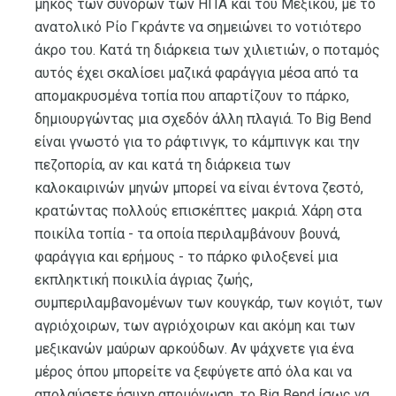
μήκος των συνόρων των ΗΠΑ και του Μεξικού, με το
ανατολικό Ρίο Γκράντε να σημειώνει το νοτιότερο
άκρο του. Κατά τη διάρκεια των χιλιετιών, ο ποταμός
αυτός έχει σκαλίσει μαζικά φαράγγια μέσα από τα
απομακρυσμένα τοπία που απαρτίζουν το πάρκο,
δημιουργώντας μια σχεδόν άλλη πλαγιά. Το Big Bend
είναι γνωστό για το ράφτινγκ, το κάμπινγκ και την
πεζοπορία, αν και κατά τη διάρκεια των
καλοκαιρινών μηνών μπορεί να είναι έντονα ζεστό,
κρατώντας πολλούς επισκέπτες μακριά. Χάρη στα
ποικίλα τοπία - τα οποία περιλαμβάνουν βουνά,
φαράγγια και ερήμους - το πάρκο φιλοξενεί μια
εκπληκτική ποικιλία άγριας ζωής,
συμπεριλαμβανομένων των κουγκάρ, των κογιότ, των
αγριόχοιρων, των αγριόχοιρων και ακόμη και των
μεξικανών μαύρων αρκούδων. Αν ψάχνετε για ένα
μέρος όπου μπορείτε να ξεφύγετε από όλα και να
απολαύσετε ήσυχη απομόνωση, το Big Bend ίσως να