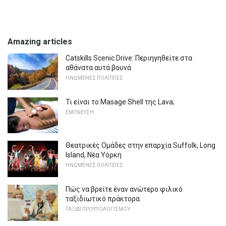
Amazing articles
Catskills Scenic Drive: Περιηγηθείτε στα
αθάνατα αυτά βουνά
ΗΝΩΜΈΝΕΣ ΠΟΛΙΤΕΊΕΣ
Τι είναι το Masage Shell της Lava;
ΕΜΠΝΕΥΣΗ
Θεατρικές Ομάδες στην επαρχία Suffolk, Long
Island, Νέα Υόρκη
ΗΝΩΜΈΝΕΣ ΠΟΛΙΤΕΊΕΣ
Πώς να βρείτε έναν ανώτερο φιλικό
ταξιδιωτικό πράκτορα
ΤΑΞΊΔΙ ΠΡΟΫΠΟΛΟΓΙΣΜΟΎ