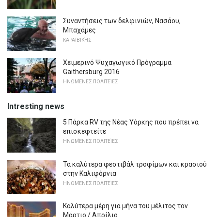
Συναντήσεις των δελφινιών, Νασάου,
Μπαχάμες
ΚΑΡΑΪΒΙΚΉΣ
Χειμερινό Ψυχαγωγικό Πρόγραμμα
Gaithersburg 2016
ΗΝΩΜΈΝΕΣ ΠΟΛΙΤΕΊΕΣ
Intresting news
5 Πάρκα RV της Νέας Υόρκης που πρέπει να
επισκεφτείτε
ΗΝΩΜΈΝΕΣ ΠΟΛΙΤΕΊΕΣ
Τα καλύτερα φεστιβάλ τροφίμων και κρασιού
στην Καλιφόρνια
ΗΝΩΜΈΝΕΣ ΠΟΛΙΤΕΊΕΣ
Καλύτερα μέρη για μήνα του μέλιτος τον
Μάρτιο / Απρίλιο