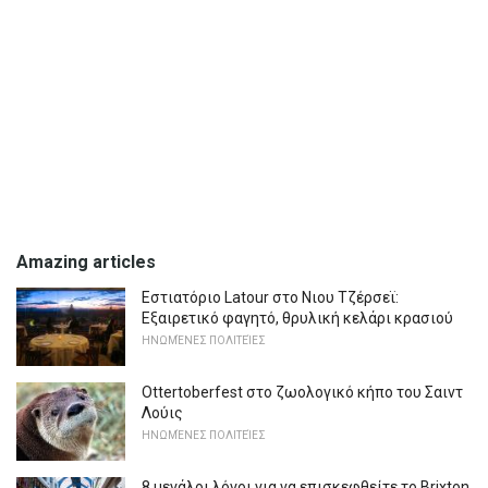
Amazing articles
Εστιατόριο Latour στο Νιου Τζέρσεϊ:
Εξαιρετικό φαγητό, θρυλική κελάρι κρασιού
ΗΝΩΜΈΝΕΣ ΠΟΛΙΤΕΊΕΣ
Ottertoberfest στο ζωολογικό κήπο του Σαιντ
Λούις
ΗΝΩΜΈΝΕΣ ΠΟΛΙΤΕΊΕΣ
8 μεγάλοι λόγοι για να επισκεφθείτε το Brixton