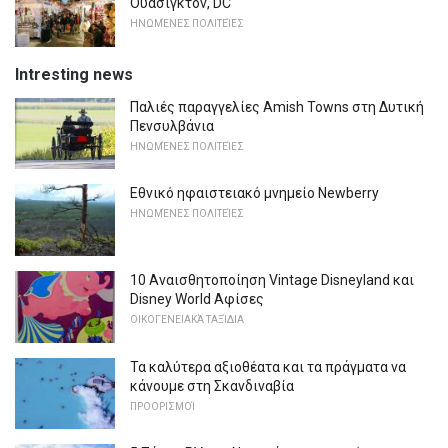
Ουάσιγκτον, DC
ΗΝΩΜΈΝΕΣ ΠΟΛΙΤΕΊΕΣ
Intresting news
Παλιές παραγγελίες Amish Towns στη Δυτική
Πενσυλβάνια
ΗΝΩΜΈΝΕΣ ΠΟΛΙΤΕΊΕΣ
Εθνικό ηφαιστειακό μνημείο Newberry
ΗΝΩΜΈΝΕΣ ΠΟΛΙΤΕΊΕΣ
10 Αναισθητοποίηση Vintage Disneyland και
Disney World Αφίσες
ΟΙΚΟΓΕΝΕΙΑΚΆ ΤΑΞΊΔΙΑ
Τα καλύτερα αξιοθέατα και τα πράγματα να
κάνουμε στη Σκανδιναβία
ΠΡΟΟΡΙΣΜΟΊ