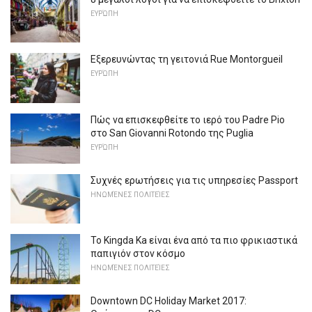
ΕΥΡΏΠΗ
Εξερευνώντας τη γειτονιά Rue Montorgueil
ΕΥΡΏΠΗ
Πώς να επισκεφθείτε το ιερό του Padre Pio
στο San Giovanni Rotondo της Puglia
ΕΥΡΏΠΗ
Συχνές ερωτήσεις για τις υπηρεσίες Passport
ΗΝΩΜΈΝΕΣ ΠΟΛΙΤΕΊΕΣ
Το Kingda Ka είναι ένα από τα πιο φρικιαστικά
παπιγιόν στον κόσμο
ΗΝΩΜΈΝΕΣ ΠΟΛΙΤΕΊΕΣ
Downtown DC Holiday Market 2017: