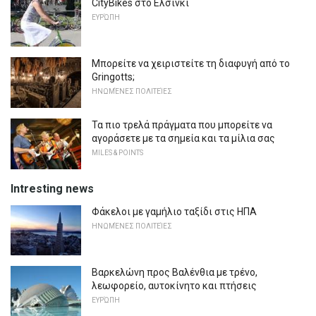
CityBikes στο Ελσίνκι
ΕΥΡΏΠΗ
Μπορείτε να χειριστείτε τη διαφυγή από το
Gringotts;
ΗΝΩΜΈΝΕΣ ΠΟΛΙΤΕΊΕΣ
Τα πιο τρελά πράγματα που μπορείτε να
αγοράσετε με τα σημεία και τα μίλια σας
MILES & POINTS
Intresting news
Φάκελοι με γαμήλιο ταξίδι στις ΗΠΑ
ΗΝΩΜΈΝΕΣ ΠΟΛΙΤΕΊΕΣ
Βαρκελώνη προς Βαλένθια με τρένο,
λεωφορείο, αυτοκίνητο και πτήσεις
ΕΥΡΏΠΗ