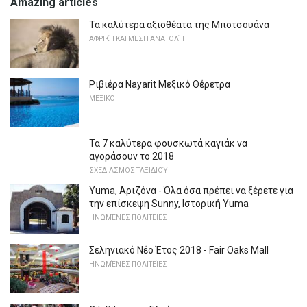
Amazing articles
Τα καλύτερα αξιοθέατα της Μποτσουάνα
ΑΦΡΙΚΉ ΚΑΙ ΜΈΣΗ ΑΝΑΤΟΛΉ
Ριβιέρα Nayarit Μεξικό Θέρετρα
ΜΕΞΙΚΌ
Τα 7 καλύτερα φουσκωτά καγιάκ να
αγοράσουν το 2018
ΣΧΕΔΙΑΣΜΌΣ ΤΑΞΙΔΙΟΎ
Yuma, Αριζόνα - Όλα όσα πρέπει να ξέρετε για
την επίσκεψη Sunny, Ιστορική Yuma
ΗΝΩΜΈΝΕΣ ΠΟΛΙΤΕΊΕΣ
Σεληνιακό Νέο Έτος 2018 - Fair Oaks Mall
ΗΝΩΜΈΝΕΣ ΠΟΛΙΤΕΊΕΣ