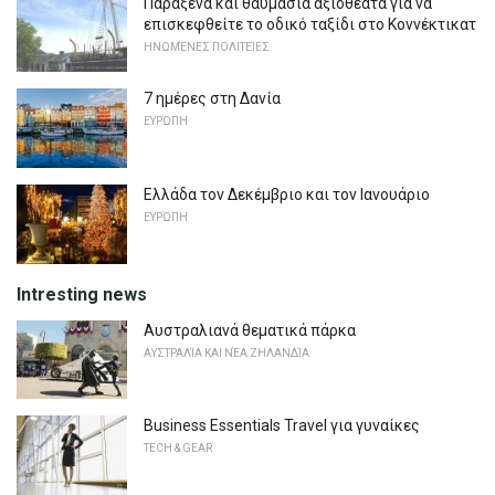
Παράξενα και θαυμάσια αξιοθέατα για να
επισκεφθείτε το οδικό ταξίδι στο Κοννέκτικατ
ΗΝΩΜΈΝΕΣ ΠΟΛΙΤΕΊΕΣ
7 ημέρες στη Δανία
ΕΥΡΏΠΗ
Ελλάδα τον Δεκέμβριο και τον Ιανουάριο
ΕΥΡΏΠΗ
Intresting news
Αυστραλιανά θεματικά πάρκα
ΑΥΣΤΡΑΛΊΑ ΚΑΙ ΝΈΑ ΖΗΛΑΝΔΊΑ
Business Essentials Travel για γυναίκες
TECH & GEAR