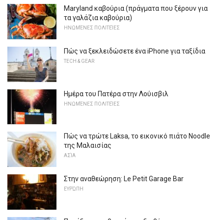
Maryland καβούρια (πράγματα που ξέρουν για
τα γαλάζια καβούρια)
ΗΝΩΜΈΝΕΣ ΠΟΛΙΤΕΊΕΣ
Πώς να ξεκλειδώσετε ένα iPhone για ταξίδια
TECH & GEAR
Ημέρα του Πατέρα στην Λούισβιλ
ΗΝΩΜΈΝΕΣ ΠΟΛΙΤΕΊΕΣ
Πώς να τρώτε Laksa, το εικονικό πιάτο Noodle
της Μαλαισίας
ΑΣΊΑ
Στην αναθεώρηση: Le Petit Garage Bar
ΕΥΡΏΠΗ