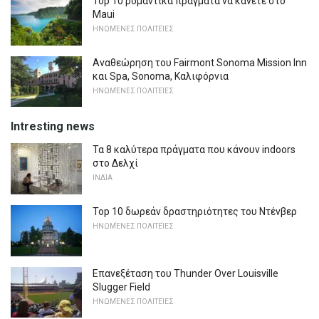
Top 10 ρομαντικά πράγματα να κάνετε στο
Maui
ΗΝΩΜΈΝΕΣ ΠΟΛΙΤΕΊΕΣ
Αναθεώρηση του Fairmont Sonoma Mission Inn
και Spa, Sonoma, Καλιφόρνια
ΗΝΩΜΈΝΕΣ ΠΟΛΙΤΕΊΕΣ
Intresting news
Τα 8 καλύτερα πράγματα που κάνουν indoors
στο Δελχί
ΙΝΔΊΑ
Top 10 δωρεάν δραστηριότητες του Ντένβερ
ΗΝΩΜΈΝΕΣ ΠΟΛΙΤΕΊΕΣ
Επανεξέταση του Thunder Over Louisville
Slugger Field
ΗΝΩΜΈΝΕΣ ΠΟΛΙΤΕΊΕΣ