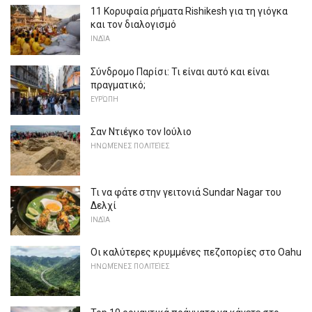
11 Κορυφαία ρήματα Rishikesh για τη γιόγκα
και τον διαλογισμό
ΙΝΔΊΑ
Σύνδρομο Παρίσι: Τι είναι αυτό και είναι
πραγματικό;
ΕΥΡΏΠΗ
Σαν Ντιέγκο τον Ιούλιο
ΗΝΩΜΈΝΕΣ ΠΟΛΙΤΕΊΕΣ
Τι να φάτε στην γειτονιά Sundar Nagar του
Δελχί
ΙΝΔΊΑ
Οι καλύτερες κρυμμένες πεζοπορίες στο Oahu
ΗΝΩΜΈΝΕΣ ΠΟΛΙΤΕΊΕΣ