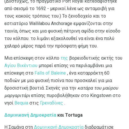
(Δυστυχώς, το πραγματικό Port Royal κατεδαφίστηκε
από σεισμό το 1692 - μερικοί λένε ως ανταμοιβή για
τους κακούς τρόπους του.) Το ξενοδοχείο και το
εστιατόριο Wallilabou Anchorage εμφανίζονται στην
ταινία, όπως και μια φυσική πέτρινη αψίδα στην είσοδο
του κόλπου. το λιμάνι εξακολουθεί να είναι ένα πολύ
χαλαρό μέρος παρά την πρόσφατη φήμη του.
Μια επίσκεψη στον κόλπο
της
βορειοδυτικής ακτής του
Αγίου Βικέντιου
μπορεί επίσης να περιλαμβάνει μια
επίσκεψη στο
Falls of Baleine
, ένα καταρράκτη 60
ποδιών με μια φυσική πισίνα που προσκαλεί για μια
δροσιστική βουτιά. Σκηνές για την
κατάρα του μαύρου
μαργαριτάρι
επίσης πυροβολήθηκαν στο Kingstown στο
νησί
Bequia
στις
Γρεναδίνες
.
Δομινικανή Δημοκρατία
και Tortuga
Η Σαμάνα στη
Δομινικανή Δημοκρατία
διαδραμάτισε