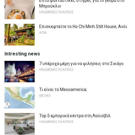
Επτά φανταστικές στιγμές για το γεύμα στο
Μπρούκλιν
ΗΝΩΜΈΝΕΣ ΠΟΛΙΤΕΊΕΣ
Επισκεφτείτε το Ho Chi Minh Stilt House, Ανόι
ΑΣΊΑ
Intresting news
7 υπέροχα μέρη για να φιλήσεις στο Σικάγο
ΗΝΩΜΈΝΕΣ ΠΟΛΙΤΕΊΕΣ
Τι είναι το Mesoamerica;
ΜΕΞΙΚΌ
Top 5 εμπορικά κέντρα στη Λούισβιλ
ΗΝΩΜΈΝΕΣ ΠΟΛΙΤΕΊΕΣ