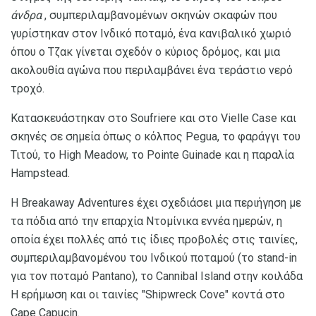
άνδρα
, συμπεριλαμβανομένων σκηνών σκαφών που
γυρίστηκαν στον Ινδικό ποταμό, ένα κανιβαλικό χωριό
όπου ο Τζακ γίνεται σχεδόν ο κύριος δρόμος, και μια
ακολουθία αγώνα που περιλαμβάνει ένα τεράστιο νερό
τροχό.
Κατασκευάστηκαν στο Soufriere και στο Vielle Case και
σκηνές σε σημεία όπως ο κόλπος Pegua, το φαράγγι του
Τιτού, το High Meadow, το Pointe Guinade και η παραλία
Hampstead.
Η Breakaway Adventures έχει σχεδιάσει μια περιήγηση με
τα πόδια από την επαρχία Ντομίνικα εννέα ημερών, η
οποία έχει πολλές από τις ίδιες προβολές στις ταινίες,
συμπεριλαμβανομένου του Ινδικού ποταμού (το stand-in
για τον ποταμό Pantano), το Cannibal Island στην κοιλάδα
Η ερήμωση και οι ταινίες "Shipwreck Cove" κοντά στο
Cape Capucin.