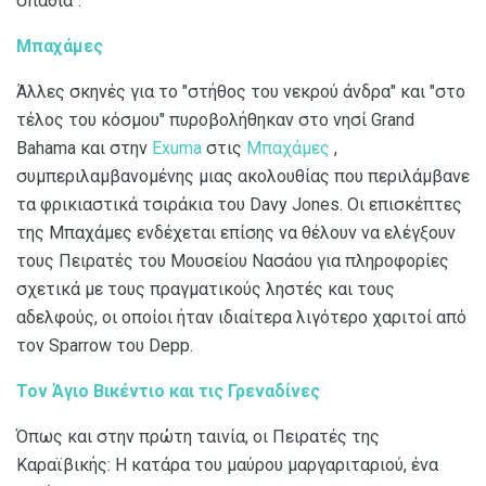
σπαθιά".
Μπαχάμες
Άλλες σκηνές για το "στήθος του νεκρού άνδρα" και "στο
τέλος του κόσμου" πυροβολήθηκαν στο νησί Grand
Bahama και στην
Exuma
στις
Μπαχάμες
,
συμπεριλαμβανομένης μιας ακολουθίας που περιλάμβανε
τα φρικιαστικά τσιράκια του Davy Jones. Οι επισκέπτες
της Μπαχάμες ενδέχεται επίσης να θέλουν να ελέγξουν
τους Πειρατές του Μουσείου Νασάου για πληροφορίες
σχετικά με τους πραγματικούς ληστές και τους
αδελφούς, οι οποίοι ήταν ιδιαίτερα λιγότερο χαριτοί από
τον Sparrow του Depp.
Τον Άγιο Βικέντιο και τις Γρεναδίνες
Όπως και στην πρώτη ταινία, οι Πειρατές της
Καραϊβικής: Η κατάρα του μαύρου μαργαριταριού, ένα