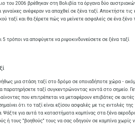
λιο του 2006 βρέθηκαν στη Βολιβία τα όργανα δύο αυστριακώ
οι γυναίκες ανέφεραν να απαχθεί σε ξένα ταξί. Αποκτήστε τις
ού ταξί και θα ξέρετε πώς να μείνετε ασφαλείς σε ένα ξένο τ
ι 5 τρόποι να αποφύγετε να ριψοκινδυνεύσετε σε ξένα ταξί
ξί
νήθως μια στάση ταξί στο δρόμο σε οποιαδήποτε χώρα - ακόμα
θα παρατηρήσετε ταξί συγκεντρώνοντας κοντά στο σημείο. Γεν
βαίνοντες που επιτρέπεται να μεταφέρουν επιβάτες σε αυτές
ημαίνει ότι το ταξί είναι εξίσου ασφαλές με τις εντολές της
α. Ψάξτε για αυτά τα καταστήματα καμπίνας στα ξένα αεροδρό
ούς ή τους "βοηθούς" τους να σας οδηγούν σε καμπίνα χωρίς 