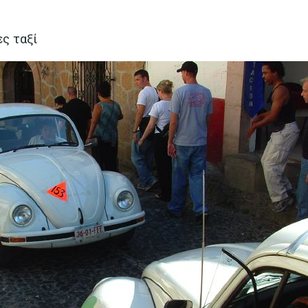
ς ταξί