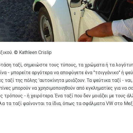
ικού. © Kathleen Crislip
τάση ταξί, σημειώστε τους τύπους, τα χρώματα ή τα λογότυπ
να - μπορείτε αργότερα να αποφύγετε ένα "τσιγγάνικο" ή ψεύτ
ες ταξί της πόλης 'αυτοκίνητα μοιάζουν. Τα ψεύτικα ταξί - να
μπίνες μπορούν να χρησιμοποιηθούν από εγκληματίες για να σ
 τρόπους - ή χειρότερα. Ένα ταξί που δεν μοιάζει με τους ά
 όλα τα ταξί φαίνονται τα ίδια, όπως τα σφάλματα VW στο Μεξ