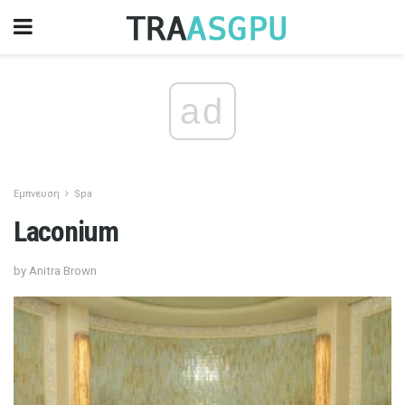
ad
Εμπνευση
Spa
Laconium
by Anitra Brown