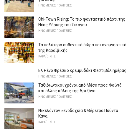
ΗΝΩΜΈΝΕΣ ΠΟΛΙΤΕΊΕΣ
Chi-Town Rising: Το πιο φανταστικό πάρτι της
Νέας Υόρκης του Σικάγου
ΗΝΩΜΈΝΕΣ ΠΟΛΙΤΕΊΕΣ
Τα καλύτερα αυθεντικά δώρα και αναμνηστικά
της Καραϊβικής
ΚΑΡΑΪΒΙΚΉΣ
Ελ Ρένο Φρέσκο ​​κρεμμυδάκι Φεστιβάλ ημέρας
ΗΝΩΜΈΝΕΣ ΠΟΛΙΤΕΊΕΣ
Ταξιδιωτικοί χρόνοι από Μέσα προς Φοίνιξ
και άλλες πόλεις της Αριζόνα
ΗΝΩΜΈΝΕΣ ΠΟΛΙΤΕΊΕΣ
Νικελόντον Ξενοδοχεία & Θέρετρα Πούντα
Κάνα
ΚΑΡΑΪΒΙΚΉΣ