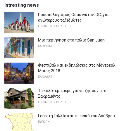
Intresting news
Προϋπολογισμός Ουάσιγκτον, DC, για
ανώτερους ταξιδιώτες
ΗΝΩΜΈΝΕΣ ΠΟΛΙΤΕΊΕΣ
Μια περιήγηση στο παλιό San Juan
ΚΑΡΑΪΒΙΚΉΣ
Φεστιβάλ και εκδηλώσεις στο Μόντρεαλ
Μάιος 2018
ΚΑΝΑΔΆΣ
Τα καλύτερα μέρη για να ζήσουν στο
Σακραμέντο
ΗΝΩΜΈΝΕΣ ΠΟΛΙΤΕΊΕΣ
Lens, τη Γαλλία και το φακό του Λούβρου
ΕΥΡΏΠΗ