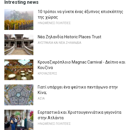
Intresting news
10 τρόποι να γίνετε ένας έξυπνος επισκέπτης
της χώρας
ΗΝΩΜΈΝΕΣ ΠΟΛΙΤΕΊΕΣ
Νέα Ζηλανδία Historic Places Trust
ΑΥΣΤΡΑΛΊΑ ΚΑΙ ΝΈΑ ΖΗΛΑΝΔΊΑ
Κρουαζιερόπλοιο Magnac Carnival - Δείπνο και
Κουζίνα
ΚΡΟΥΑΖΙΈΡΕΣ
Γιατί υπάρχει ένα ψεύτικο πεντάγωνο στην
Κίνα;
ΑΣΊΑ
Εορταστικά και Χριστουγεννιάτικα γεγονότα
στην Ατλάντα
ΗΝΩΜΈΝΕΣ ΠΟΛΙΤΕΊΕΣ