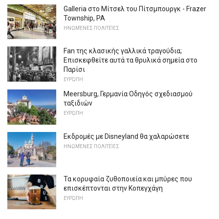
Galleria στο Μίτσελ του Πίτσμπουργκ - Frazer
Township, PA
ΗΝΩΜΈΝΕΣ ΠΟΛΙΤΕΊΕΣ
Fan της κλασικής γαλλικά τραγούδια;
Επισκεφθείτε αυτά τα θρυλικά σημεία στο
Παρίσι
ΕΥΡΏΠΗ
Meersburg, Γερμανία Οδηγός σχεδιασμού
ταξιδιών
ΕΥΡΏΠΗ
Εκδρομές με Disneyland θα χαλαρώσετε
ΗΝΩΜΈΝΕΣ ΠΟΛΙΤΕΊΕΣ
Τα κορυφαία ζυθοποιεία και μπύρες που
επισκέπτονται στην Κοπεγχάγη
ΕΥΡΏΠΗ