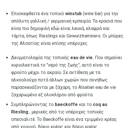
Επισκεφθείτε ένα τοπικό
winstub
(wine bar) για την
απόλυτη γαλλική / γερμανική εμπειρία. Τα κρασιά που
είναι πιο δημοφιλή εδώ είναι λευκά, ελαφρά και
τάρτα, όπως Rieslings και Gewurztraminers. Οι μπύρες
της Αλσατίας είναι επίσης υπέροχες.
Δειγματοληψία της τοπικής
eau de vie.
Που σημαίνει
κυριολεκτικά το "νερό της ζωής", αυτό είναι το
φρούτο μέχρι το ακραίο. Σε αντίθεση με τα
αλκοολούχα ποτά άλλων χωρών που συνήθως
παρασκευάζονται με ζάχαρη, το Alsatian eau de vie
ζαχαρωμένο εξ ολοκλήρου από φρούτα.
Συμπληρώνοντας το
baeckoffe
και το
coq au
Riesling
, μερικές από τις υπέροχες τοπικές
σπεσιαλιτέ. Το Baeckoffe είναι ένα τριμμένο κρέας
από χοιρινό, βόειο κρέας και βόειο κρέας