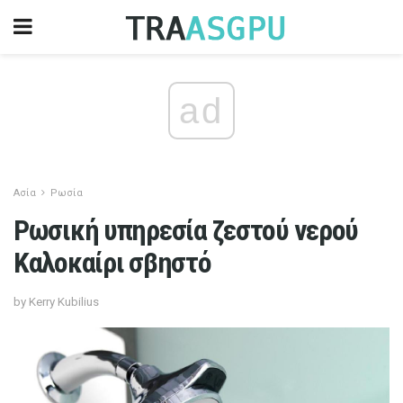
ad
Ασία
Ρωσία
Ρωσική υπηρεσία ζεστού νερού
Καλοκαίρι σβηστό
by Kerry Kubilius