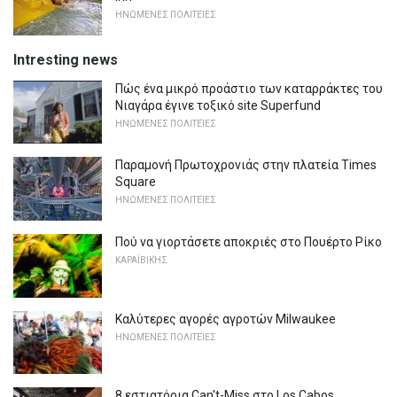
ΗΝΩΜΈΝΕΣ ΠΟΛΙΤΕΊΕΣ
Intresting news
Πώς ένα μικρό προάστιο των καταρράκτες του
Νιαγάρα έγινε τοξικό site Superfund
ΗΝΩΜΈΝΕΣ ΠΟΛΙΤΕΊΕΣ
Παραμονή Πρωτοχρονιάς στην πλατεία Times
Square
ΗΝΩΜΈΝΕΣ ΠΟΛΙΤΕΊΕΣ
Πού να γιορτάσετε αποκριές στο Πουέρτο Ρίκο
ΚΑΡΑΪΒΙΚΉΣ
Καλύτερες αγορές αγροτών Milwaukee
ΗΝΩΜΈΝΕΣ ΠΟΛΙΤΕΊΕΣ
8 εστιατόρια Can't-Miss στο Los Cabos