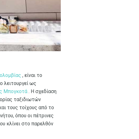
ολομβίας
, είναι το
ο λειτουργεί ως
ς Μπογκοτά
. Η σχεδίαση
γορίας ταξιδιωτών
και τους τοίχους από το
νήτου, όπου οι πέτρινες
που κλίνει στο παρελθόν