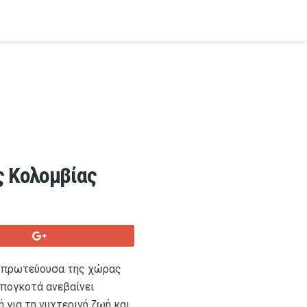
ς Κολομβίας
ην πρωτεύουσα της χώρας
Μπογκοτά ανεβαίνει
 για τη νυχτερινή ζωή και