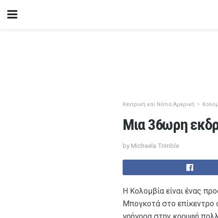
Κεντρική και Νότια Αμερική
Κολο
Μια 36ωρη εκδ
by Michaela Trimble
Η Κολομβία είναι ένας προ
Μπογκοτά στο επίκεντρο ό
γρήγορα στην κορυφή πολλώ