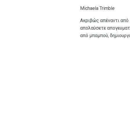
Michaela Trimble
Ακριβώς απέναντι από τ
απολαύσετε απογευματιν
από μπαμπού, δημιουργώ