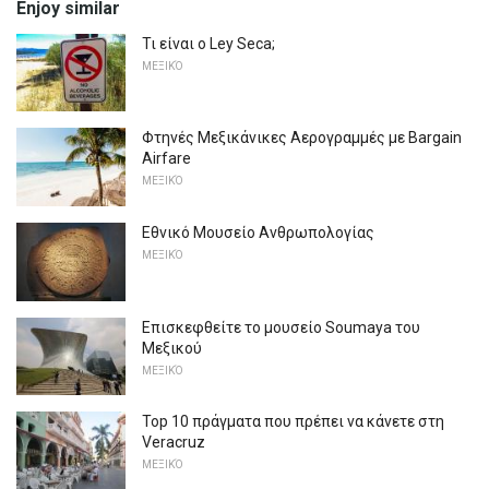
Enjoy similar
Τι είναι ο Ley Seca;
ΜΕΞΙΚΌ
Φτηνές Μεξικάνικες Αερογραμμές με Bargain
Airfare
ΜΕΞΙΚΌ
Εθνικό Μουσείο Ανθρωπολογίας
ΜΕΞΙΚΌ
Επισκεφθείτε το μουσείο Soumaya του
Μεξικού
ΜΕΞΙΚΌ
Top 10 πράγματα που πρέπει να κάνετε στη
Veracruz
ΜΕΞΙΚΌ