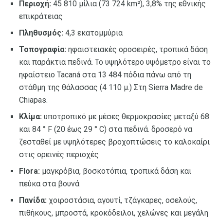
Περιοχή:
45 810 μίλια (73 724 km²), 3,8% της εθνικής
επικράτειας
Πληθυσμός:
4,3 εκατομμύρια
Τοπογραφία:
ηφαιστειακές οροσειρές, τροπικά δάση
και παράκτια πεδινά. Το υψηλότερο υψόμετρο είναι το
ηφαίστειο Tacaná στα 13 484 πόδια πάνω από τη
στάθμη της θάλασσας (4 110 μ.) Στη Sierra Madre de
Chiapas.
Κλίμα:
υποτροπικό με μέσες θερμοκρασίες μεταξύ 68
και 84 ° F (20 έως 29 ° C) στα πεδινά. δροσερό να
ζεσταθεί με υψηλότερες βροχοπτώσεις το καλοκαίρι
στις ορεινές περιοχές
Flora:
μαγκρόβια, βοσκοτόπια, τροπικά δάση και
πεύκα στα βουνά
Πανίδα:
χοιροστάσια, αγουτί, τζάγκαρες, οσελούς,
πιθήκους, μπροστά, κροκόδειλοι, χελώνες και μεγάλη