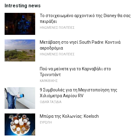
Intresting news
Το στοιχειωμένο αρχοντικό της Disney θα σας
πειράξει
ΗΝΩΜΈΝΕΣ ΠΟΛΙΤΕΊΕΣ
Μετάβαση στο νησί South Padre: Κοντινά
αεροδρόμια
ΗΝΩΜΈΝΕΣ ΠΟΛΙΤΕΊΕΣ
Πού να μείνετε για το Καρναβάλι στο
Τρινιντάντ
ΚΑΡΑΪΒΙΚΉΣ
9 Συμβουλές για τη Μεγιστοποίηση της
Χιλιόμετρα Αερίου RV
ΟΔΙΚΆ ΤΑΞΊΔΙΑ
Μπύρα της Κολωνίας: Koelsch
ΕΥΡΏΠΗ