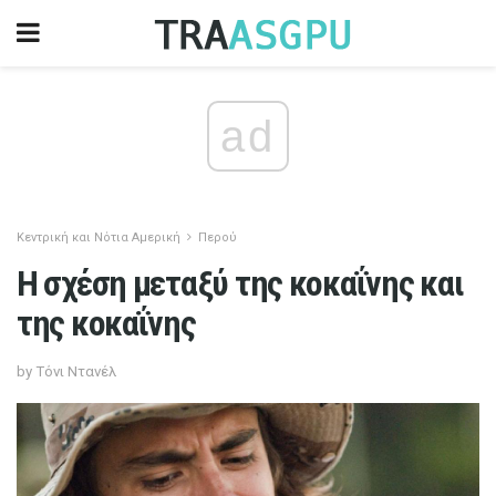
ad
Κεντρική και Νότια Αμερική
Περού
Η σχέση μεταξύ της κοκαΐνης και
της κοκαΐνης
by Τόνι Ντανέλ