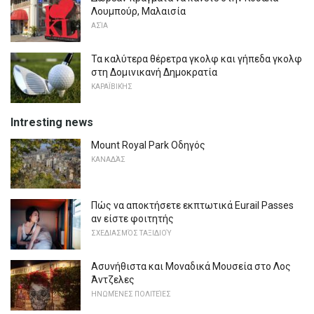
Λουμπούρ, Μαλαισία
ΑΣΊΑ
Τα καλύτερα θέρετρα γκολφ και γήπεδα γκολφ
στη Δομινικανή Δημοκρατία
ΚΑΡΑΪΒΙΚΉΣ
Intresting news
Mount Royal Park Οδηγός
ΚΑΝΑΔΆΣ
Πώς να αποκτήσετε εκπτωτικά Eurail Passes
αν είστε φοιτητής
ΣΧΕΔΙΑΣΜΌΣ ΤΑΞΙΔΙΟΎ
Ασυνήθιστα και Μοναδικά Μουσεία στο Λος
Άντζελες
ΗΝΩΜΈΝΕΣ ΠΟΛΙΤΕΊΕΣ