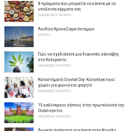
8 πράγματα που μπορείτε να κάνετε με τα
υπόλοιπα κέρματα σας
ΣΧΕΔΙΑΣΜΌΣ ΤΑΞΙΔΙΟΎ
Λονδίνο Κρουαζιέρα ποταμών
ΕΥΡΏΠΗ
Πώς να σχεδιάσετε μια διακοπές κάνναβης
στο Κολοράντο
ΗΝΩΜΈΝΕΣ ΠΟΛΙΤΕΊΕΣ
Καταστήματα Crystal City: Καταπληκτικοί
χώροι για ψώνια και φαγητό
ΗΝΩΜΈΝΕΣ ΠΟΛΙΤΕΊΕΣ
15 καλύτερους κήπους στην πρωτεύουσα της
Ουάσινγκτον
ΗΝΩΜΈΝΕΣ ΠΟΛΙΤΕΊΕΣ
Δωρεάν πράγματα να κάνετε στην Κουάλα