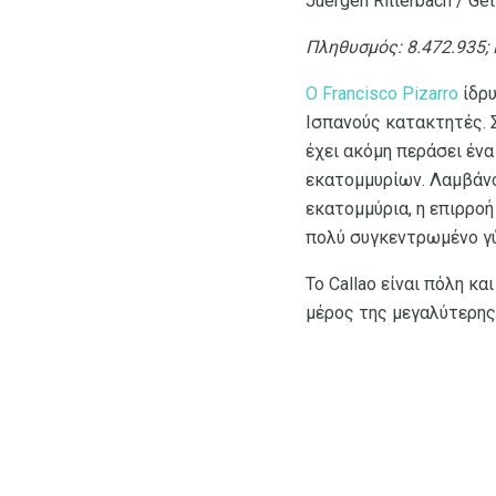
Juergen Ritterbach / Ge
Πληθυσμός: 8.472.935;
Ο Francisco Pizarro
ίδρυ
Ισπανούς κατακτητές. 
έχει ακόμη περάσει ένα
εκατομμυρίων. Λαμβάν
εκατομμύρια, η επιρροή
πολύ συγκεντρωμένο γύ
Το Callao είναι πόλη κα
μέρος της μεγαλύτερης