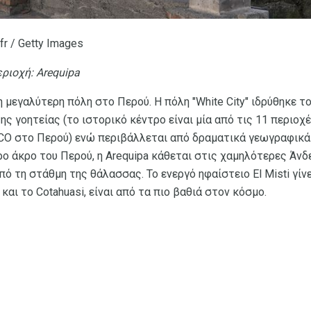
fr / Getty Images
ριοχή: Arequipa
ρη μεγαλύτερη πόλη στο Περού. Η πόλη "White City" ιδρύθηκε τ
ης γοητείας (το ιστορικό κέντρο είναι μία από τις 11 περιο
O στο Περού) ενώ περιβάλλεται από δραματικά γεωγραφικά
ο άκρο του Περού, η Arequipa κάθεται στις χαμηλότερες Άνδ
από τη στάθμη της θάλασσας. Το ενεργό ηφαίστειο El Misti γίν
και το Cotahuasi, είναι από τα πιο βαθιά στον κόσμο.