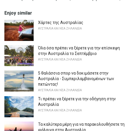
Enjoy similar
Χάρτες της Αυστραλίας
ΑΥΣΤΡΑΛΊΑ ΚΑΙ ΝΈΑ ΖΗΛΑΝΔΊΑ
Όλα όσα πρέπει να ξέρετε για την επίσκεψη
στην Αυστραλία το Σεπτέμβριο
ΑΥΣΤΡΑΛΊΑ ΚΑΙ ΝΈΑ ΖΗΛΑΝΔΊΑ
5 θαλάσσια σπορ να δοκιμάσετε στην
Αυστραλία - Συμπεριλαμβανομένων των
πετώντας!
ΑΥΣΤΡΑΛΊΑ ΚΑΙ ΝΈΑ ΖΗΛΑΝΔΊΑ
Τι πρέπει να ξέρετε για την οδήγηση στην
Αυστραλία
ΑΥΣΤΡΑΛΊΑ ΚΑΙ ΝΈΑ ΖΗΛΑΝΔΊΑ
Τα καλύτερα μέρη για να παρακολουθήσετε τη
φάλαινα στην Αυστραλία