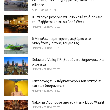
εταιρείας του προγράμματος Oneworld
Alliance
ΑΕΡΟΠΟΡΙΚΌ ΤΑΞΊΔΙ
8 υπέροχα μέρη για να Grub κατά τη διάρκεια
του Σαββατοκύριακου Chef Week
ΗΝΩΜΈΝΕΣ ΠΟΛΙΤΕΊΕΣ
5 Μεγάλες περιηγήσεις με βάρκα στο
Μανχάταν για τους τουρίστες
ΗΝΩΜΈΝΕΣ ΠΟΛΙΤΕΊΕΣ
Delaware Valley Πληθυσμός και δημογραφικά
στοιχεία
ΗΝΩΜΈΝΕΣ ΠΟΛΙΤΕΊΕΣ
Κατάλογος των πάρκων νερού του Ντιτρόιτ
και των διαφανειών
ΗΝΩΜΈΝΕΣ ΠΟΛΙΤΕΊΕΣ
Nakoma Clubhouse από τον Frank Lloyd Wright
ΗΝΩΜΈΝΕΣ ΠΟΛΙΤΕΊΕΣ