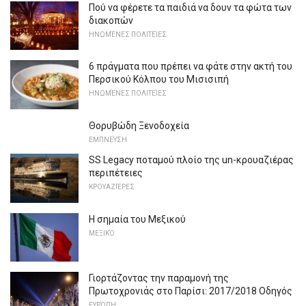
Πού να φέρετε τα παιδιά να δουν τα φώτα των
διακοπών
ΗΝΩΜΈΝΕΣ ΠΟΛΙΤΕΊΕΣ
6 πράγματα που πρέπει να φάτε στην ακτή του
Περσικού Κόλπου του Μισισιπή
ΗΝΩΜΈΝΕΣ ΠΟΛΙΤΕΊΕΣ
Θορυβώδη Ξενοδοχεία
ΕΜΠΝΕΥΣΗ
SS Legacy ποταμού πλοίο της un-κρουαζιέρας
περιπέτειες
ΚΡΟΥΑΖΙΈΡΕΣ
Η σημαία του Μεξικού
ΜΕΞΙΚΌ
Γιορτάζοντας την παραμονή της
Πρωτοχρονιάς στο Παρίσι: 2017/2018 Οδηγός
ΕΥΡΏΠΗ