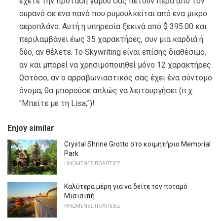
έχετε την πρόταση γάμου σας πετούν πέρα ​​από τον
ουρανό σε ένα πανό που ρυμουλκείται από ένα μικρό
αεροπλάνο. Αυτή η υπηρεσία ξεκινά από $ 395.00 και
περιλαμβάνει έως 35 χαρακτήρες, συν μια καρδιά ή
δύο, αν θέλετε. Το Skywriting είναι επίσης διαθέσιμο,
αν και μπορεί να χρησιμοποιηθεί μόνο 12 χαρακτήρες.
Ωστόσο, αν ο αρραβωνιαστικός σας έχει ένα σύντομο
όνομα, θα μπορούσε απλώς να λειτουργήσει (π.χ.
"Μπείτε με τη Lisa;")!
Enjoy similar
Crystal Shrine Grotto στο κοιμητήριο Memorial
Park
ΗΝΩΜΈΝΕΣ ΠΟΛΙΤΕΊΕΣ
Καλύτερα μέρη για να δείτε τον ποταμό
Μισισιπή
ΗΝΩΜΈΝΕΣ ΠΟΛΙΤΕΊΕΣ