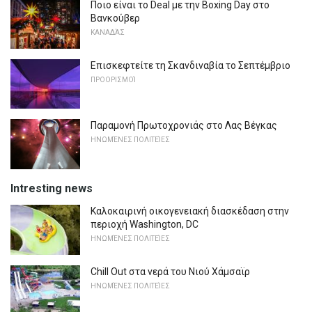
Ποιο είναι το Deal με την Boxing Day στο
Βανκούβερ
ΚΑΝΑΔΆΣ
Επισκεφτείτε τη Σκανδιναβία το Σεπτέμβριο
ΠΡΟΟΡΙΣΜΟΊ
Παραμονή Πρωτοχρονιάς στο Λας Βέγκας
ΗΝΩΜΈΝΕΣ ΠΟΛΙΤΕΊΕΣ
Intresting news
Καλοκαιρινή οικογενειακή διασκέδαση στην
περιοχή Washington, DC
ΗΝΩΜΈΝΕΣ ΠΟΛΙΤΕΊΕΣ
Chill Out στα νερά του Νιού Χάμσαϊρ
ΗΝΩΜΈΝΕΣ ΠΟΛΙΤΕΊΕΣ