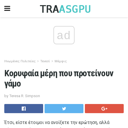
ad
Ηνωμένες Πολιτείες
Τενεσί
Μέμφις
Κορυφαία μέρη που προτείνουν
γάμο
by Teresa R. Simpson
Έτσι, είστε έτοιμοι να ανοίξετε την ερώτηση, αλλά