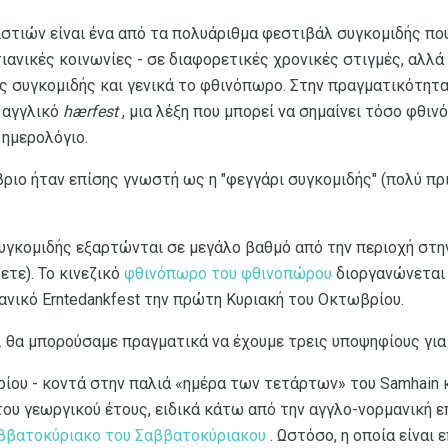
ιστιών είναι ένα από τα πολυάριθμα φεστιβάλ συγκομιδής που
τιανικές κοινωνίες - σε διαφορετικές χρονικές στιγμές, αλλ
ς συγκομιδής και γενικά το φθινόπωρο. Στην πραγματικότητα, 
 αγγλικό
hærfest
, μια λέξη που μπορεί να σημαίνει τόσο φθιν
 ημερολόγιο.
ιο ήταν επίσης γνωστή ως η "φεγγάρι συγκομιδής" (πολύ πριν
γκομιδής εξαρτώνται σε μεγάλο βαθμό από την περιοχή στην 
ετε). Το κινεζικό
φθινόπωρο του φθινοπώρου
διοργανώνεται 
ανικό Erntedankfest την πρώτη Κυριακή του Οκτωβρίου.
.. θα μπορούσαμε πραγματικά να έχουμε τρεις υποψηφίους για
ίου - κοντά στην παλιά «ημέρα των τετάρτων» του Samhain 
 του γεωργικού έτους, ειδικά κάτω από την αγγλο-νορμανική ε
ββατοκύριακο του Σαββατοκύριακου
. Ωστόσο, η οποία είναι ε