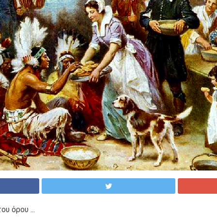
υ όρου ...