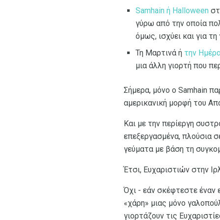
Samhain ή Halloween
στ
γύρω από την οποία πο
όμως, ισχύει και για τη γ
Τη Μαρτινά ή
την Ημέρα
μια άλλη γιορτή που π
Σήμερα, μόνο ο Samhain πα
αμερικανική μορφή του Από
Και με την περίεργη συστ
επεξεργασμένα, πλούσια σ
γεύματα με βάση τη συγκομ
Έτσι, Ευχαριστιών στην Ιρ
Όχι - εάν σκέφτεστε έναν
«χάρη» μιας μόνο γαλοπούλ
γιορτάζουν τις Ευχαριστίε