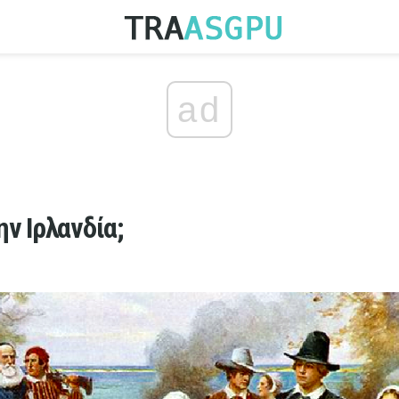
ad
ν Ιρλανδία;