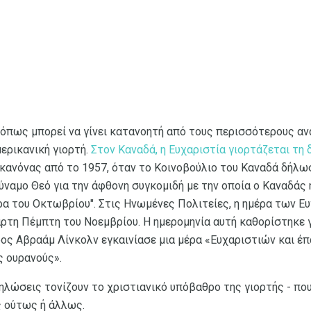
όπως μπορεί να γίνει κατανοητή από τους περισσότερους ανα
ερικανική γιορτή.
Στον Καναδά, η Ευχαριστία γιορτάζεται τη
ο κανόνας από το 1957, όταν το Κοινοβούλιο του Καναδά δήλω
ναμο Θεό για την άφθονη συγκομιδή με την οποία ο Καναδάς 
ρα του Οκτωβρίου". Στις Ηνωμένες Πολιτείες, η ημέρα των Ε
αρτη Πέμπτη του Νοεμβρίου. Η ημερομηνία αυτή καθορίστηκε 
ος Αβραάμ Λίνκολν εγκαινίασε μια μέρα «Ευχαριστιών και έπ
ς ουρανούς».
δηλώσεις τονίζουν το χριστιανικό υπόβαθρο της γιορτής - πο
ς ούτως ή άλλως.