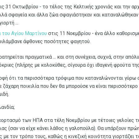
ις 31 Οκτωβρίου - το τέλος της Κελτικής χρονιάς και την αρχ
λλά σφαγεία και άλλα ζώα σφαγιάστηκαν και καταναλώθηκαν 
ιορτή ...
 του Αγίου Μαρτίνου
στις 11 Νοεμβρίου - ένα άλλο καθορισμέ
εριλάμβανε άφθονες ποσότητες φαγητού.
ρατηρείται πραγματικά ... και στη συνέχεια, συχνά, στην από
κριες (πλήρης με κολοκύθες, σίγουρα όχι ιθαγενή φρούτα της
ροφή ότι τα περισσότερα τρόφιμα που καταναλώνονται γύρω α
ε ζάχαρη ποικιλία που δεν θα μπορούσε να είναι περισσότερ
ιδή.
λανδία;
 εορτασμό των ΗΠΑ στα τέλη Νοεμβρίου με τέτοιες γελοίες τ
ας (σαν να είχε κάνει λάθος η γαλοπούλα). Θα υπάρξουν πρώ
ς με τον τρόπο τους, καθώς η κινεζική κοινότητα γιορτάζει 