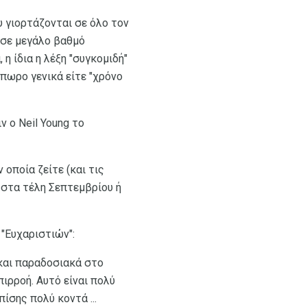
 γιορτάζονται σε όλο τον
ά σε μεγάλο βαθμό
η ίδια η λέξη "συγκομιδή"
όπωρο γενικά είτε "χρόνο
 ο Neil Young το
οποία ζείτε (και τις
στα τέλη Σεπτεμβρίου ή
 "Ευχαριστιών":
και παραδοσιακά στο
πιρροή. Αυτό είναι πολύ
πίσης πολύ κοντά ...