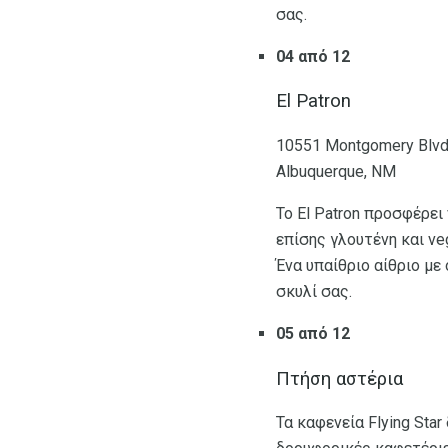
σας.
04 από 12
El Patron
10551 Montgomery Blv
Albuquerque, ΝΜ
Το El Patron προσφέρει 
επίσης γλουτένη και veg
Ένα υπαίθριο αίθριο με
σκυλί σας.
05 από 12
Πτήση αστέρια
Τα καφενεία Flying Sta