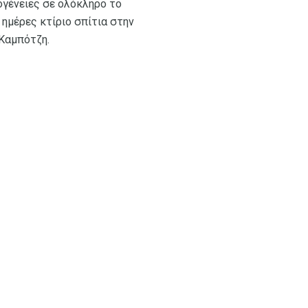
ογένειες σε ολόκληρο το
 ημέρες κτίριο σπίτια στην
 Καμπότζη.