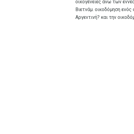
οικογένειες άνω των εννέα
Βιετνάμ. οικοδόμηση ενός 
Αργεντινή? και την οικοδ