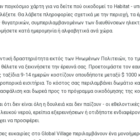
ναν παγκόσμιο χάρτη για να δείτε πού οικοδομεί το Habitat -
ιλέξετε. Θα λάβετε πληροφορίες σχετικά με την περιοχή, τα έ
 θυγατρικών, συμπεριλαμβανομένων των διευθύνσεων ηλεκτ
ομήσετε κατά ημερομηνία ή αλφαβητικά ανά χώρα.
οντική δραστηριότητα εκτός των Ηνωμένων Πολιτειών, το τμήμ
υ θέλετε να ξεκινήσετε την έρευνά σας. Προετοιμάστε τον εα
 ταξίδια 9-14 ημερών κοστίζουν οπουδήποτε μεταξύ $ 1000 κ
ροπορικά εισιτήρια. Το κόστος σας περιλαμβάνει δωμάτιο κα
 ασφάλιση και δωρεά προς το πρόγραμμα οικοδόμησης της κο
 ότι δεν είναι όλη η δουλειά και δεν παίζουν - οι εθελοντικ
α λευκού νερού, ερείπια εξερευνήσεων ή οτιδήποτε ενδιαφέρο
χει να προσφέρει.
ες ευκαιρίες στο Global Village περιλαμβάνουν ένα μονοήμερ